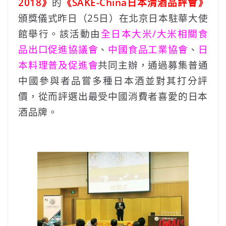
2018》
的
《SAKE-China日本清酒品評會》
頒獎儀式昨日（25日）在北京日本駐華大使
館舉行。該活動由
全日本大米/大米相關食
品出口促進協議會
、
中國食品工業協會
、
日
本料理普及促進會
共同主辦，通過募集普通
中國參與者品嘗多種日本酒並對其打分評
價，從而評選出最受中國消費者喜愛的日本
酒品牌。