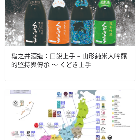
龜之井酒造：口說上手 – 山形純米大吟釀
的堅持與傳承 ～ くどき上手