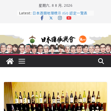
Skip
星期六, 8 8 月, 2026
to
龜之井酒造：口說上手 – 山形純米大
content
Latest:
吟釀的堅持與傳承 ～ くどき上手
日本酒類地理標示 (GI) 認定一覽表
受保護的內容: UMAI SAKE MC題庫
（2026年版）
響 𝟭𝟮 年 復活了!
【酒業商戰】130年老酒藏殺入股票
市場！梅乃宿上市背後的密碼