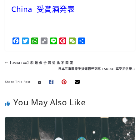
China 受賞酒発表
F
T
W
C
L
P
W
分
a
w
h
o
i
i
e
享
c
i
a
p
n
n
C
e
t
t
y
e
t
h
【UMAI Fun】和 雕 像 合 照 從 此 不 悶 蛋
b
t
s
L
e
a
日本三重縣乘坐近鐵觀光列車 TSUDOI 享受足浴樂
o
e
A
i
r
t
o
r
p
n
e
Share This Post:
k
p
k
s
t
You May Also Like