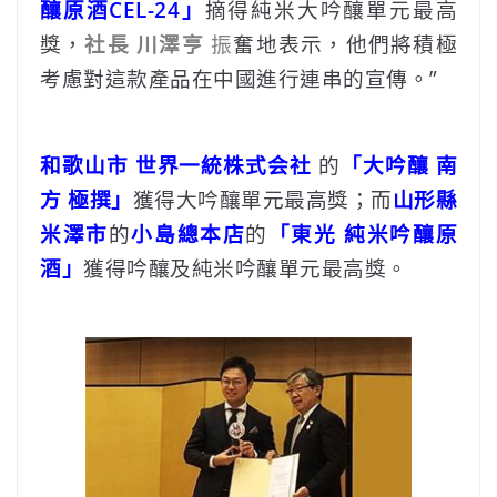
釀原酒CEL-24」
摘得純米大吟釀單元最高
獎，
社長 川澤亨
振
奮地表示，他們將積極
考慮對這款產品在中國進行連串的宣傳。”
和歌山市 世界一統株式会社
的
「大吟釀 南
方 極撰」
獲得大吟釀單元最高獎；而
山形縣
米澤市
的
小島總本店
的
「東光 純米吟釀原
酒」
獲得吟釀及純米吟釀單元最高獎。