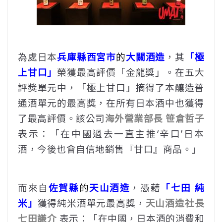
為處日本
兵庫縣西宮市
的
大關酒造
，其
「極
上甘口」
榮獲最高評價「金龍獎」。在五大
評獎單元中，「極上甘口」摘得了本釀造普
通酒單元的最高獎，在所有日本酒中也獲得
了最高評價。該公司
海外營業部長 笹倉哲子
表示：「在中國過去一直主推‘辛口’日本
酒，今後也會自信地銷售『甘口』商品。」
而來自
佐賀縣
的
天山酒造
，憑藉
「七田 純
米」
獲得純米酒單元最高獎，
天山酒造社長
七田謙介
表示：「在中國，日本酒的消費和