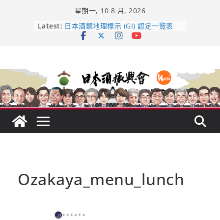
Skip
星期一, 10 8 月, 2026
to
content
龜之井酒造：口說上手 – 山形純米大
Latest:
吟釀的堅持與傳承 ～ くどき上手
日本酒類地理標示 (GI) 認定一覽表
UMAI SAKE MC題庫（2026年版
Lite）
響 𝟭𝟮 年 復活了!
【酒業商戰】130年老酒藏殺入股票
市場！梅乃宿上市背後的密碼
Ozakaya_menu_lunch