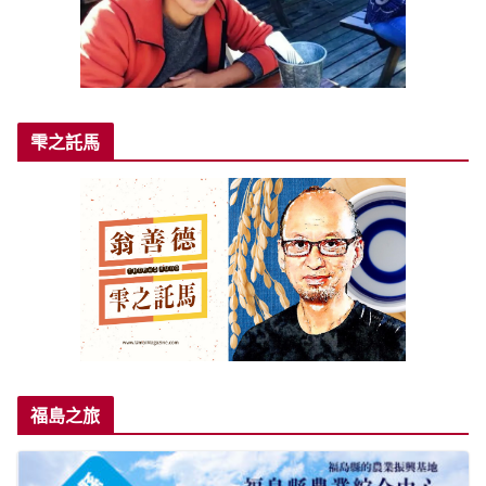
雫之託馬
福島之旅