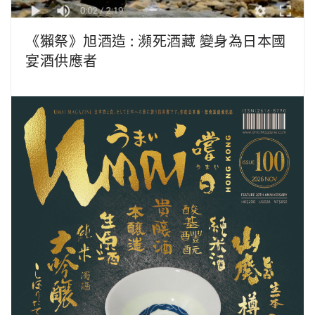
《獺祭》旭酒造 : 瀕死酒藏 變身為日本國
宴酒供應者