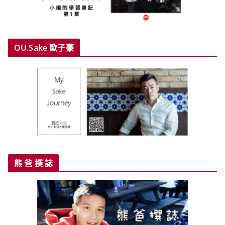
OU.Sake 歐子豪
熊 爸 撰 誌