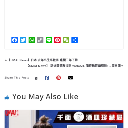
F
T
W
C
L
P
W
分
a
w
h
o
i
i
e
享
c
i
a
p
n
n
C
e
t
t
y
e
t
h
【UMAI News】日本 去年出生率數字 連續三年下降
b
t
s
L
e
a
【UMAI News】 新派清酒製造商 WAKAZE 獲得融資總額達1.5億日圓
o
e
A
i
r
t
o
r
p
n
e
Share This Post:
k
p
k
s
t
You May Also Like