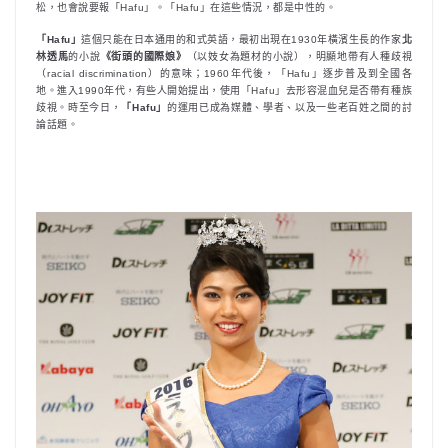
松，也會說要報「Hafu」。「Hafu」在這些情況，都是中性的。
「Hafu」
這個只能在日本通用的和式英語，最初出現在1930年橫濱生長的作家
北
林透馬
的小說
《街頭的國際娘》
（以妓女為題材的小說），明顯地帶有人種歧視
（racial discrimination）的意味；1960年代後，「Hafu」逐步普及到全國各
地。進入1990年代，有些人開始提出，使用「Hafu」去形容混血兒是否帶有種族
歧視。時至今日，
「Hafu」
的運用已成為媒體、學者、以及一些老百姓之間的討
論話題。