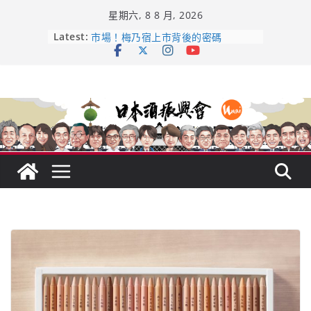
Skip
星期六, 8 8 月, 2026
to
content
Latest:
【酒業商戰】130年老酒藏殺入股票
市場！梅乃宿上市背後的密碼
龜之井酒造：口說上手 – 山形純米大
吟釀的堅持與傳承 ～ くどき上手
日本酒類地理標示 (GI) 認定一覽表
受保護的內容: UMAI SAKE MC題庫
（2026年版）
響 𝟭𝟮 年 復活了!