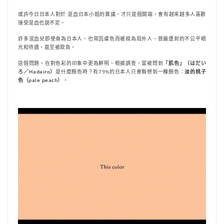
或許今日日本人對於 混血日本小姐的異議，才只是個開端，會有越來越多人喜歡
接受混血也說不定。
許多混血兒即使身為日本人，也常因膚色而被視為局外人、普遍遭到的不公平眼
光和待遇，甚至被欺負。
這個問題，在對色彩的印象中更為鮮明。根據調查，當被問到
「肌色」（はだい
ろ／Hadairo）
是什麼顏色時？有79%的日本人只會聯想到一種顏色：
淡的桃子
色（pale peach）
。