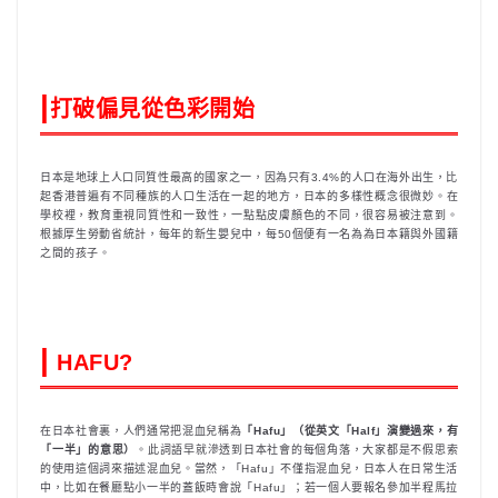
|
打破偏見從色彩開始
日本是地球上人口同質性最高的國家之一，因為只有3.4%的人口在海外出生，比
起香港普遍有不同種族的人口生活在一起的地方，日本的多樣性概念很微妙。在
學校裡，教育重視同質性和一致性，一點點皮膚顏色的不同，很容易被注意到。
根據厚生勞動省統計，每年的新生嬰兒中，每50個便有一名為為日本籍與外國籍
之間的孩子。
|
HAFU?
在日本社會裏，人們通常把混血兒稱為
「Hafu」（從英文「Half」演變過來，有
「一半」的意思）
。此詞語早就滲透到日本社會的每個角落，大家都是不假思索
的使用這個詞來描述混血兒。當然，「Hafu」不僅指混血兒，日本人在日常生活
中，比如在餐廳點小一半的蓋飯時會說「Hafu」；若一個人要報名參加半程馬拉