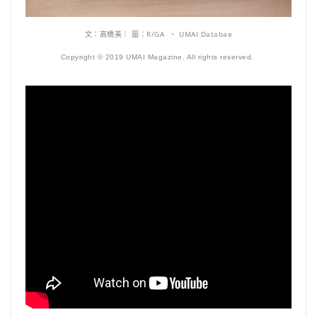
文：高橋美｜ 圖：R/GA 、 UMAI Databae
Copyright © 2019 UMAI Magazine. All rights reserved.