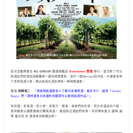
這次活動將會在
M1 GROUP
觀塘旗艦店
Downtown 登堂
舉行，當日除了可以
和酒友們欣賞到這齣難得一遇的得獎電影，並可一嚐Mercian的作品、大會還安排
了多款佐酒小食，務必為各位酒友帶來一場味覺盛宴。
導演
柿崎裕二
：
「很高興能讓更多人了解日本葡萄酒、麻井宇介、還有「Usuke
Boys」們！期待更多日本國外的觀眾可以看到這部作品！」
有好戲、有美酒、有小食、有製片、導演、演員們的分享、有日本酒莊的介紹、
更有機會以優惠價格訂購買美酒！ 歡迎各位酒迷們前來，共同樂享夏日 邊喝 邊
學 邊交流 的 愜意食尚微醺派對！