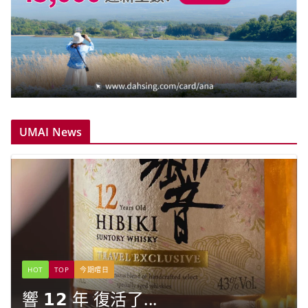
UMAI News
HOT
TOP
今期嚐日
響 𝟭𝟮 年 復活了...