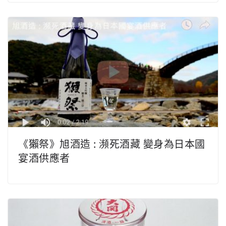
《獺祭》旭酒造 : 瀕死酒藏 變身為日本國
宴酒供應者