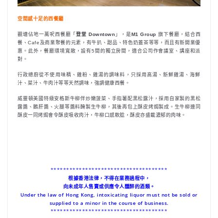
空間感十足的西餐廳
觀塘佔地一萬呎西餐廳「
登堂 Downtown
」，是
M1 Group
旗下餐廳，結合西
餐、Cafe及商業聚餐的元素，有牛扒、甜品、特色奶蓋茶等等，而且有新開業優
惠。此外，餐廳環境寬敞，設有5間的獨立房間，適合公司作會議室、講座和派
對。
行政總廚從不使用味精、雞粉、雞湯的調味料，只採用高湯、新鮮雞湯、海鮮
汁、菜汁、牛肉汁等等天然調味，強調健康西餐。
威靈頓美國特級安格斯牛柳伴炒嫩菠菜、手指薯配黑松露汁，採用自家製的黑松
露醬、鵝肝醬、火腿等醬料醃製生牛柳，其後再包上酥皮烤焗製成。生牛柳連同
酥皮一同烤焗會令酥皮吸收肉汁，牛柳口感軟腍，酥皮亦盛載濃郁的肉味。
*************************************
根據香港法律，不得在業務過程中，
向未成年人售賣或供應令人醺醉的酒類。
Under the law of Hong Kong, intoxicating liquor must not be sold or
supplied to a minor in the course of business.
*************************************