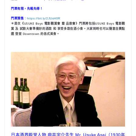
門票有限，先報先得！
門票預售
：
https://bit.ly/2JUsH0R
＊是次《USUKE Boys 電影觀賞會 暨 品飲會》門票將包括USUKE Boys 電影觀
賞 及 試飲大會準備好的酒款 和 享受多款佐酒小食。大家到時也可以隨意自費點
選 登堂 Downtown 的各式美食。
日本酒界殿堂人物 麻井宇介先生 Mr. Usuke Asai（1930年