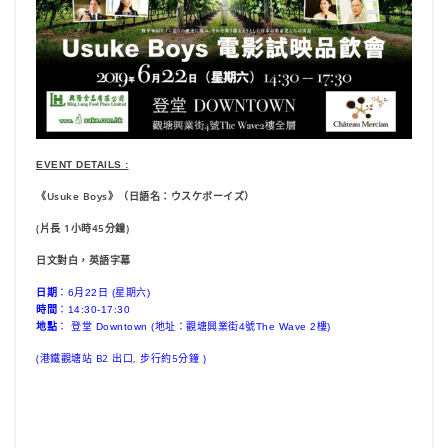
EVENT DETAILS :
《Usuke Boys》（日語名：ウスケボーイズ）
(片長 1小時45分鐘)
日文對白，英語字幕
日期
：6月22日 (星期六)
時間
：14:30-17:30
地點
： 登堂 Downtown (地址：觀塘興業街4號The Wave 2樓)
(港鐵觀塘站 B2 出口, 步行約5分鐘 )