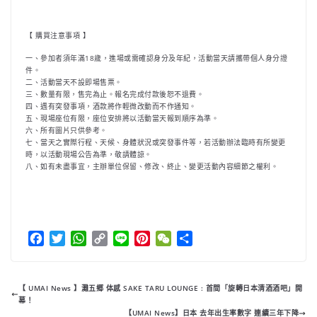
【 購買注意事項 】
一、參加者須年滿18歲，進場或需確認身分及年紀，活動當天請攜帶個人身分證
件。
二、活動當天不設即場售票。
三、數量有限，售完為止。報名完成付款後恕不退費。
四、遇有突發事項，酒款將作輕微改動而不作通知。
五、現場座位有限，座位安排將以活動當天報到順序為準。
六、所有圖片只供參考。
七、當天之實際行程、天候、身體狀況或突發事件等，若活動辦法臨時有所變更
時，以活動現場公告為準，敬請體諒。
八、如有未盡事宜，主辦單位保留、修改、終止、變更活動內容細節之權利。
F
T
W
C
L
P
W
分
a
w
h
o
i
i
e
享
c
i
a
p
n
n
C
e
t
t
y
e
t
h
【 UMAI News 】灘五郷 体感 SAKE TARU LOUNGE : 首間「旋轉日本清酒酒吧」開
b
t
s
L
e
a
幕！
【UMAI News】日本 去年出生率數字 連續三年下降
o
e
A
i
r
t