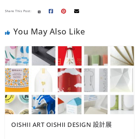
o
r
p
n
e
Share This Post:
k
p
k
s
t
You May Also Like
OISHII ART OISHII DESIGN 設計展