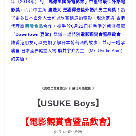
年（2018年）的
「馬德里國際電影節」
中獲得
最佳外語電
影獎
，而片中主角
渡邊大 更獲得最佳外語片男主角獎
！為
了更多日本國外人士可以欣賞到這齣電影，現決定與 香港
代理商
興隆食品
合作，攜手於6月22日在香港的新派餐廳
「Downtown 登堂」
舉辦一場特別
電影觀賞會暨品飲會
，
讓香港朋友可以更加了解日本葡萄酒的故事，並可一嚐承
襲自 日本酒界殿堂人物
麻井宇介
先生 （Mr. Usuke Asai）
的美酒。
《馬德里電影節2018 最佳外語電影 》
【USUKE Boys】
【電影觀賞會暨品飲會】
(片長 1小時45分鐘)