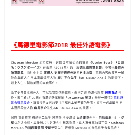
《馬德里電影節2018 最佳外語電影》
Chateau Mercian
全力支持、有關日本葡萄酒的電影
《Usuke Boys》（日語
名：ウスケボーイズ）
在去年（2018年）的
「馬德里國際電影節」
中獲得
最佳外
語電影獎
，而片中主角
渡邊大 更獲得最佳外語片男主角獎
！
電影內容改篇自一班
熱血年輕人在日本酒業領軍人物
麻井宇介先生（Mr. Usuke Asai）
的影響下，
獻上人生、製造美酒的真實事件。
為了更多日本國外人士可以欣賞到這齣電影，現決定與 香港代理商
興隆食品
合
作，攜手於6月22日在香港的新派餐廳
「Downtown 登堂」
舉辦一場特別
電影觀
賞會暨品飲會
，讓香港朋友可以更加了解日本葡萄酒的故事，並可一嚐承襲自 日
本酒界殿堂人物
麻井宇介
先生-
Mr. Usuke Asai
的美酒。
屆時 電影導演 柿崎裕二先生 將率領 主要演員
出合正幸
先生、
竹島由夏
小姐、
伊
藤つかさ
小姐，與及製片古谷謙先生親臨香港，與大家分享拍攝花絮，
Château
Mercian 的首席釀酒師 安藏光弘
先生 更帶來 Mercian 的作品供予會者品嚐！