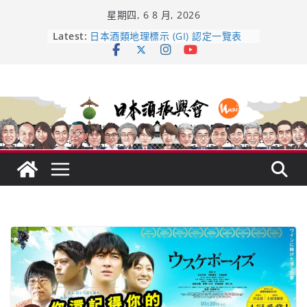
Skip
星期四, 6 8 月, 2026
to
content
Latest:
龜之井酒造：口說上手 – 山形純米大
吟釀的堅持與傳承 ～ くどき上手
日本酒類地理標示 (GI) 認定一覽表
全国新酒鑑評会 今日放榜！𝟳𝟵𝟯 款
新酒角逐，誰是今年最強？
響 𝟭𝟮 年 復活了!
【酒業商戰】130年老酒藏殺入股票
市場！梅乃宿上市背後的密碼