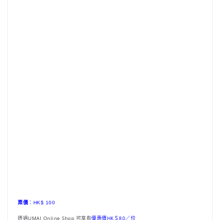
票價
：HK$ 100
透過UMAI Online Shop 可享有
優惠價HK＄80／位