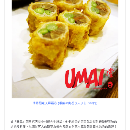
季節限定天婦羅卷 (根菜の肉巻き天ぷら:600円)
據「赤鬼」第五代店長中村健先生所講，他們經營的宗旨就是提供最新鮮美味的
清酒及料理，以滿足客人的期望為優先考慮而令客人感受到飲日本清酒的樂趣！