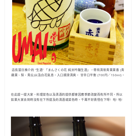
店長當日推介的 “生酒” 「まんさくの花 純米吟釀生酒」，帶有清新青果果香 (青
蘋果、梨、青瓜)以及白花氣息，入口順滑清爽， 甘辛口平衡 (700円／150ml)。
在此提一提大家，料理菜色以及清酒的提供都會因應季節改變而有所不同，所以
如果大家去到時沒有在下所提及的清酒或菜色時，千萬不好責怪在下呀! 哈! 哈!