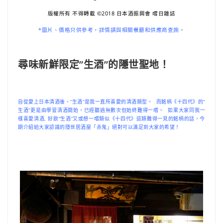
版權所有 不得轉載 ©2018 日本酒振興會 嚐日雜誌
*圖片、價格只供參考，詳情請與相關餐廳和供應商查詢。
尋味新鮮限定”生酒”的隱世聖地！
自從愛上日本清酒後，”生酒”是我一直所喜愛的清酒類型。 而銘柄《十四代》的”
生酒”更是由學習清酒開始，已經聽過無數次但始終難得一嚐。 如果大家同我一
樣喜愛清酒, 好飲”生酒”又或想一嚐類似《十四代》這類難得一見的銘柄的話，今
期介紹給大家認識的隱世居酒屋「赤鬼」絕對可以滿足到大家的希望！