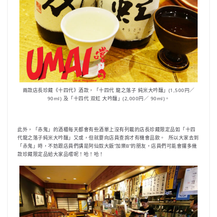
兩款店長珍藏《十四代》酒款，「十四代 龍之落子 純米大吟釀」(1,500円／
90ml) 及「十四代 双虹 大吟釀」(2,000円／ 90ml)。
此外，「赤鬼」的酒櫃每天都會有些酒單上沒有列載的店長珍藏限定品如「十四
代龍之落子純米大吟釀」又或，但就要向店員查詢才有機會品飲。 所以大家去到
「赤鬼」時，不妨跟店員們講是阿仙奴大飯”加樂B”的朋友，店員們可能會攞多幾
款珍藏限定品給大家品嚐呢！哈！哈！