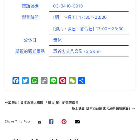
電話號碼
03-3410-9918
營業時間
[週一～週五] 17:30～23:30
[週六・週日・節假日] 17:00～23:30
公休日
無休
鄰近的觀光景點
澀谷忠犬八公像 (3.3Km)
F
T
W
C
L
P
W
分
a
w
h
o
i
i
e
享
c
i
a
p
n
n
C
e
t
t
y
e
t
h
加樂B：日本酒場大檢閱 「根 & 檳」的完美結合
b
t
s
L
e
a
極上諸白 日本酒品飲誌《酒造探訪隨筆》
o
e
A
i
r
t
o
r
p
n
e
Share This Post:
k
p
k
s
t