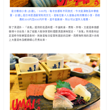
是日餐前小食 (お通し：500円)，每次去都有不同款式，今次是漬物及中華燒
賣。お通し是日本居酒屋常有的文化，是每位客人入座後必有的餐前小食，而收
費約300円至800円不等，是不能推掉，所以可以當作入場費。
除了清酒外，「赤鬼」提供的佐酒料理，不論刺身、煮物、炸物、又或是串燒都
做得十分出色！為了給客人愉快享受料理跟清酒美味配合，「赤鬼」所用食材必
定是時令新鮮當造食材，刺身是每日從築地直送的活鮮，而煮物所用的湯汁亦用
上大量昆布及鰹節細心烹煮出來。