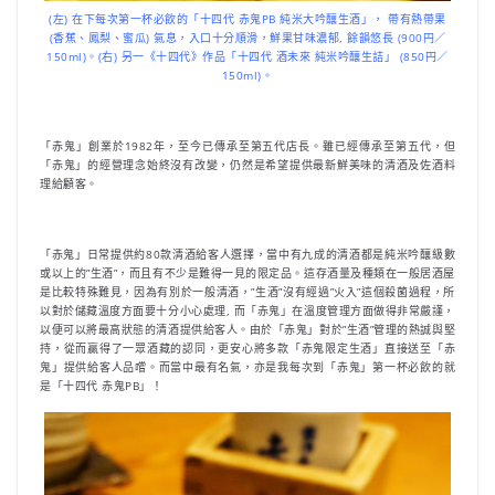
(左) 在下每次第一杯必飲的「十四代 赤鬼PB 純米大吟釀生酒」， 帶有熱帶果
(香蕉、鳳梨、蜜瓜) 氣息，入口十分順滑，鮮果甘味濃郁, 餘韻悠長 (900円／
150ml)。(右) 另一《十四代》作品「十四代 酒未來 純米吟釀生詰」 (850円／
150ml)。
「赤鬼」創業於1982年，至今已傳承至第五代店長。雖已經傳承至第五代，但
「赤鬼」的經營理念始終沒有改變，仍然是希望提供最新鮮美味的清酒及佐酒料
理給顧客。
「赤鬼」日常提供約80款清酒給客人選擇，當中有九成的清酒都是純米吟釀級數
或以上的”生酒”，而且有不少是難得一見的限定品。這存酒量及種類在一般居酒屋
是比較特殊難見，因為有別於一般清酒，”生酒”沒有經過”火入”這個殺菌過程，所
以對於儲藏溫度方面要十分小心處理, 而「赤鬼」在溫度管理方面做得非常嚴謹，
以便可以將最高狀態的清酒提供給客人。由於「赤鬼」對於”生酒”管理的熱誠與堅
持，從而贏得了一眾酒藏的認同，更安心將多款「赤鬼限定生酒」直接送至「赤
鬼」提供給客人品嚐。而當中最有名氣，亦是我每次到「赤鬼」第一杯必飲的就
是「十四代 赤鬼PB」！