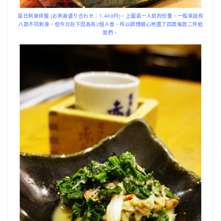
是日刺身拼盤 (お刺身盛り合わせ：1,400円)，上圖是一人前的份量，一般來說有
八款不同刺身，但今日在下因為有2個人食，所以師傅細心地選了四款每款二件給
我們。