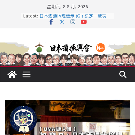
Skip
星期六, 8 8 月, 2026
to
content
Latest:
龜之井酒造：口說上手 – 山形純米大
吟釀的堅持與傳承 ～ くどき上手
日本酒類地理標示 (GI) 認定一覽表
UMAI SAKE MC題庫（2026年版
Lite）
響 𝟭𝟮 年 復活了!
【酒業商戰】130年老酒藏殺入股票
市場！梅乃宿上市背後的密碼