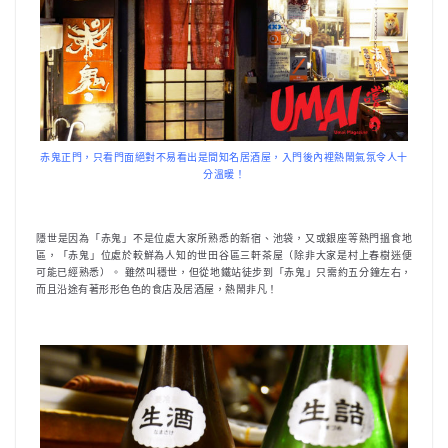
赤鬼正門，只看門面絕對不易看出是間知名居酒屋，入門後內裡熱鬧氣氛令人十
分溫暖！
隱世是因為「赤鬼」不是位處大家所熟悉的新宿、池袋，又或銀座等熱門搵食地
區，「赤鬼」位處於較鮮為人知的世田谷區三軒茶屋（除非大家是村上春樹迷便
可能已經熟悉）。 雖然叫穩世，但從地鐵站徒步到「赤鬼」只需約五分鐘左右，
而且沿途有著形形色色的食店及居酒屋，熱鬧非凡！