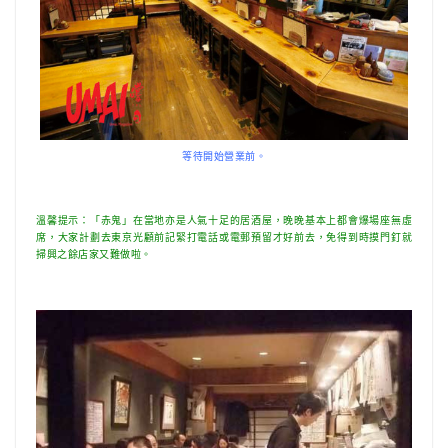
等待開始營業前。
溫馨提示：「赤鬼」在當地亦是人氣十足的居酒屋，晚晚基本上都會爆場座無虛
席，大家計劃去東京光顧前記緊打電話或電郵預留才好前去，免得到時摸門釘就
掃興之餘店家又難做啦。