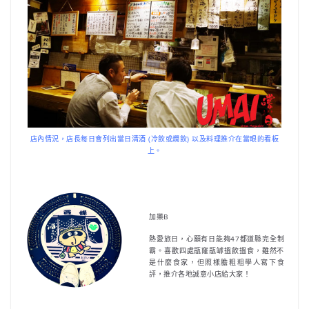
店內情況，店長每日會列出當日清酒 (冷飲或燗飲) 以及料理推介在當眼的看板
上。
加樂B
熱愛旅日，心願有日能夠47都道縣完全制
霸。喜歡四處瓹窿瓹罅搵飲搵食，雖然不
是什麼食家，但照樣膽粗粗學人寫下食
評，推介各地誠意小店給大家！