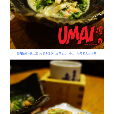
蟹肉麵豉汁煮山菜 (ちぢみほうれん草とカニのカニ味噌和え:700円)