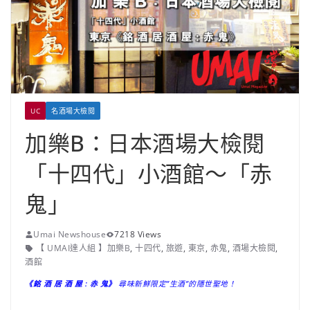
UC
名酒場大檢閱
加樂B：日本酒場大檢閱
「十四代」小酒館～「赤
鬼」
Umai Newshouse
7218 Views
【 UMAI達人組 】加樂B
,
十四代
,
旅遊
,
東京
,
赤鬼
,
酒場大檢閱
,
酒館
《銘 酒 居 酒 屋 : 赤 鬼》
尋味新鮮限定”生酒”的隱世聖地！