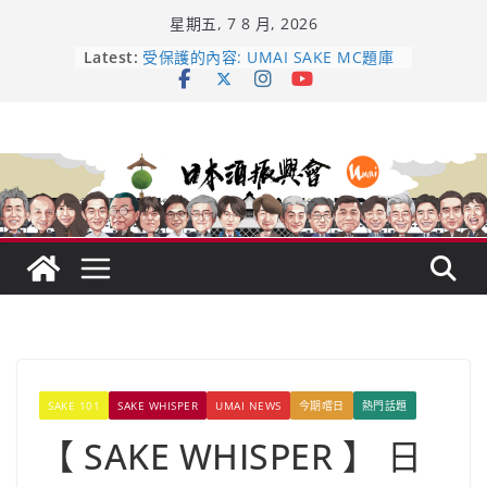
Skip
星期五, 7 8 月, 2026
to
content
Latest:
受保護的內容: UMAI SAKE MC題庫
（2026年版）
響 𝟭𝟮 年 復活了!
【酒業商戰】130年老酒藏殺入股票
市場！梅乃宿上市背後的密碼
龜之井酒造：口說上手 – 山形純米大
吟釀的堅持與傳承 ～ くどき上手
日本酒類地理標示 (GI) 認定一覽表
SAKE 101
SAKE WHISPER
UMAI NEWS
今期嚐日
熱門話題
【 SAKE WHISPER 】 日