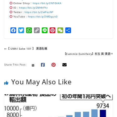
Online Shop：
https://bit.ly/2N7GtKA
IG :
https://bit.ly/2MHhFhr
Twitter :
https://bit.ly/2wPezNF
YouTube :
https://bit.ly/2WGgun3
F
T
W
C
L
P
W
分
a
w
h
o
i
i
e
享
c
i
a
p
n
n
C
e
t
t
y
e
t
h
【 UMAI Sake 101 】 清酒名稱
b
t
s
L
e
a
【Eummie Eumifairy】杉玉 與 清酒
o
e
A
i
r
t
o
r
p
n
e
Share This Post:
k
p
k
s
t
You May Also Like