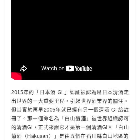
2015年的「日本酒 GI 」認証被認為是日本清酒走
出世界的一大重要里程，引起世界酒業界的關注。
但其實於再早2005年就已經有另一個清酒 GI 給註
冊了。那一個命名為「
白山菊酒
」被世界組織認可
的清酒GI，正式來說它才是第一個清酒GI。「白山
菊酒（Hakusan）」是由五個在石川縣白山地區的