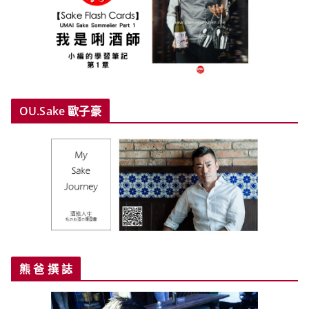
OU.Sake 歐子豪
熊 爸 撰 誌