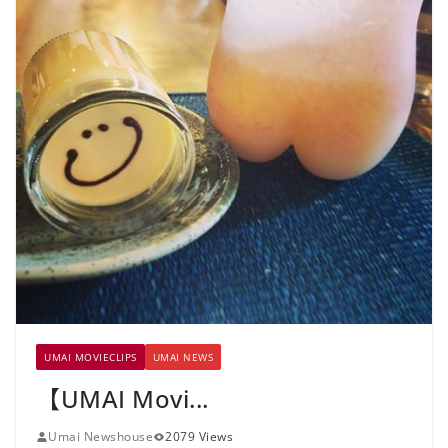
UMAI MOVIECLIPS
UMAI NEWS
【UMAI Movi...
Umai Newshouse
2079 Views