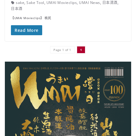
sake
,
Sake Tool
,
UMAI Movieclips
,
UMAI News
,
日本清酒
,
日本酒
【UMAI Movieclips】 桃尻
Read More
Page 1 of 1
1