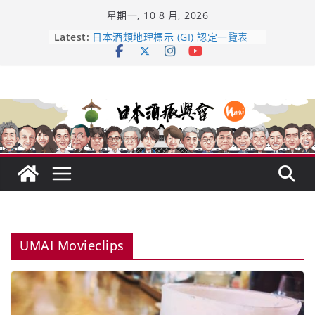
Skip
星期一, 10 8 月, 2026
to
content
龜之井酒造：口說上手 – 山形純米大
Latest:
吟釀的堅持與傳承 ～ くどき上手
日本酒類地理標示 (GI) 認定一覽表
UMAI SAKE MC題庫（2026年版
Lite）
響 𝟭𝟮 年 復活了!
【酒業商戰】130年老酒藏殺入股票
市場！梅乃宿上市背後的密碼
UMAI Movieclips