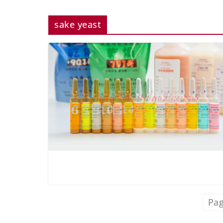
sake yeast
Pag