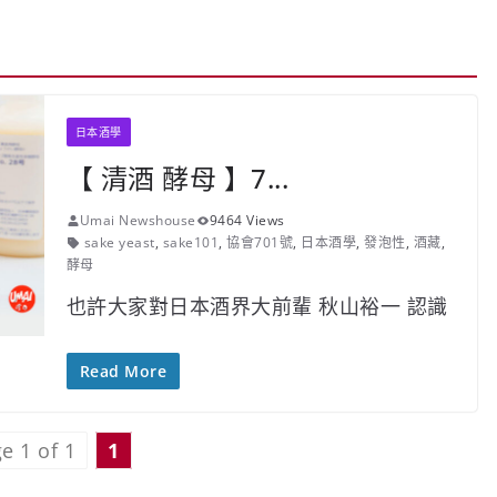
日本酒學
【 清酒 酵母 】7...
Umai Newshouse
9464 Views
sake yeast
,
sake101
,
協會701號
,
日本酒學
,
發泡性
,
酒藏
,
酵母
也許大家對日本酒界大前輩 秋山裕一 認識
Read More
e 1 of 1
1