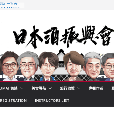
 認定一覽表
AKE MC題庫
酒藏殺入股票
的密碼
– 山形純米大
くどき上手
UMAI 訪談
美食導航
旅行散策
專欄作者
REGISTRATION
INSTRUCTORS LIST