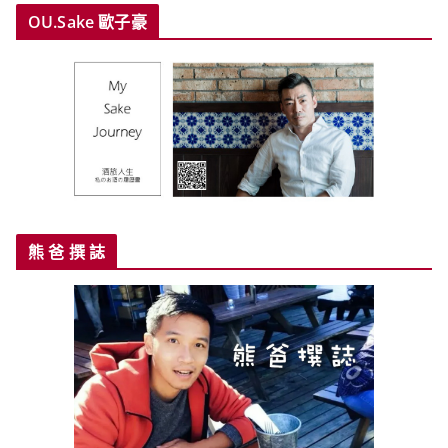
OU.Sake 歐子豪
熊 爸 撰 誌