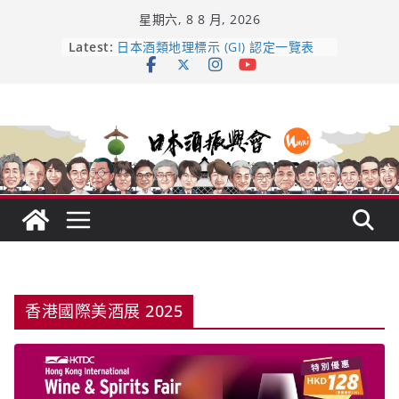
Skip
星期六, 8 8 月, 2026
to
content
龜之井酒造：口說上手 – 山形純米大
Latest:
吟釀的堅持與傳承 ～ くどき上手
日本酒類地理標示 (GI) 認定一覽表
受保護的內容: UMAI SAKE MC題庫
（2026年版）
響 𝟭𝟮 年 復活了!
【酒業商戰】130年老酒藏殺入股票
市場！梅乃宿上市背後的密碼
香港國際美酒展 2025