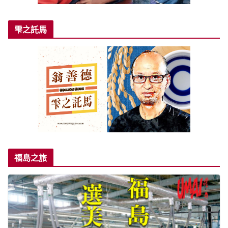
雫之託馬
福島之旅