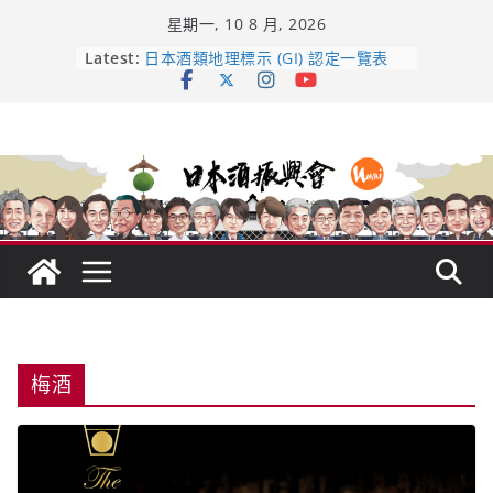
Skip
星期一, 10 8 月, 2026
to
content
龜之井酒造：口說上手 – 山形純米大
Latest:
吟釀的堅持與傳承 ～ くどき上手
日本酒類地理標示 (GI) 認定一覽表
UMAI SAKE MC題庫（2026年版
Lite）
響 𝟭𝟮 年 復活了!
【酒業商戰】130年老酒藏殺入股票
市場！梅乃宿上市背後的密碼
梅酒