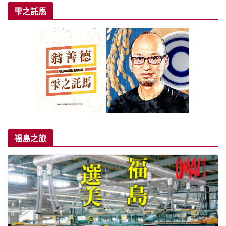
雫之託馬
福島之旅