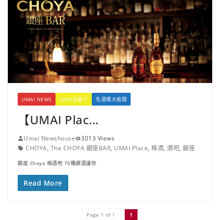
UMAI NEWS
UMAI店推介
名酒場大檢閱
【UMAI Plac...
Umai Newshouse
3013 Views
CHOYA
,
The CHOYA 銀座BAR
,
UMAI Place
,
梅酒
,
酒吧
,
銀座
銀座 Choya 梅酒吧 70種調酒讓你
Read More
Page 1 of 1
1