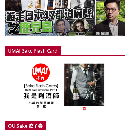
UMAI Sake Flash Card
OU.Sake 歐子豪