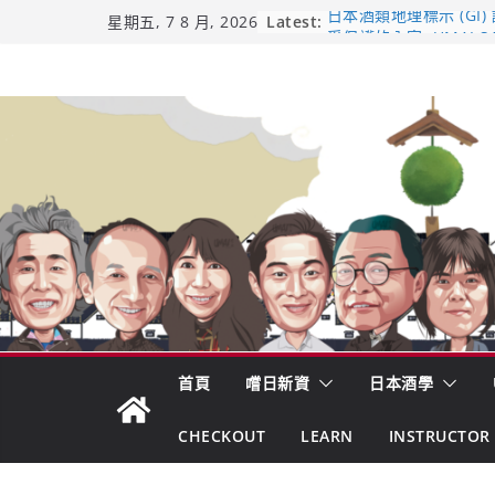
Skip
Latest:
日本酒類地理標示 (GI)
星期五, 7 8 月, 2026
受保護的內容: UMAI S
to
（2026年版）
content
響 𝟭𝟮 年 復活了!
【酒業商戰】130年老
市場！梅乃宿上市背後
龜之井酒造：口說上手 
吟釀的堅持與傳承 ～ 
首頁
嚐日新資
日本酒學
CHECKOUT
LEARN
INSTRUCTOR 