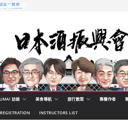
 認定一覽表
AKE MC題庫
酒藏殺入股票
的密碼
– 山形純米大
くどき上手
UMAI 訪談
美食導航
旅行散策
專欄作者
REGISTRATION
INSTRUCTORS LIST