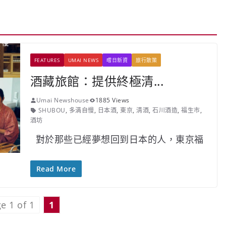
FEATURES
UMAI NEWS
嚐日新資
旅行散策
酒藏旅館：提供終極清...
Umai Newshouse
1885 Views
SHUBOU
,
多満自慢
,
日本酒
,
東京
,
清酒
,
石川酒造
,
福生市
,
酒坊
對於那些已經夢想回到日本的人，東京福
Read More
e 1 of 1
1