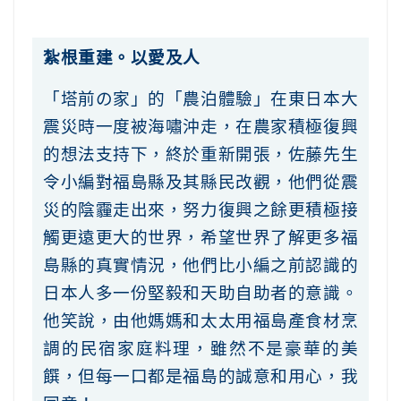
紮根重建。以愛及人
「塔前の家」的「農泊體驗」在東日本大
震災時一度被海嘯沖走，在農家積極復興
的想法支持下，終於重新開張，佐藤先生
令小編對福島縣及其縣民改觀，他們從震
災的陰霾走出來，努力復興之餘更積極接
觸更遠更大的世界，希望世界了解更多福
島縣的真實情況，他們比小編之前認識的
日本人多一份堅毅和天助自助者的意識。
他笑說，由他媽媽和太太用福島產食材烹
調的民宿家庭料理，雖然不是豪華的美
饌，但每一口都是福島的誠意和用心，我