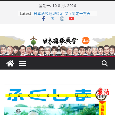
Skip
星期一, 10 8 月, 2026
to
content
Latest:
日本酒類地理標示 (GI) 認定一覽表
UMAI SAKE MC題庫（2026年版
Lite）
響 𝟭𝟮 年 復活了!
【酒業商戰】130年老酒藏殺入股票
市場！梅乃宿上市背後的密碼
龜之井酒造：口說上手 – 山形純米大
吟釀的堅持與傳承 ～ くどき上手