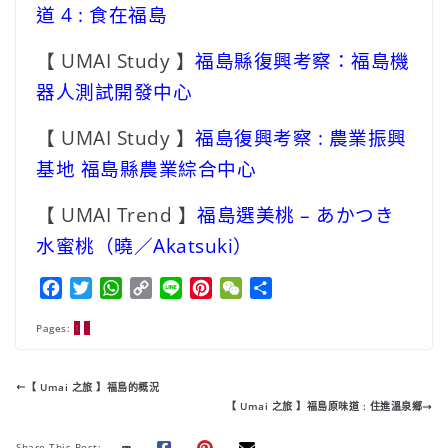
道 4 : 食在福島
【 UMAI Study 】
福島縣復興考察：福島機
器人測試開發中心
【 UMAI Study 】
福島復興考察 : 農業振興
基地 福島縣農業綜合中心
【 UMAI Trend 】
福島選美桃 – あかつき
水蜜桃（曉／Akatsuki）
F
T
W
C
L
P
W
分
a
w
h
o
i
i
e
享
Pages:
c
1
2
i
a
p
n
n
C
e
t
t
y
e
t
h
b
t
s
L
e
a
【 Umai 之旅 】福島的概況
o
e
A
i
r
t
【 Umai 之旅 】福島原味道 : 住進溫泉鄉
o
r
p
n
e
k
p
k
s
Share This Post: