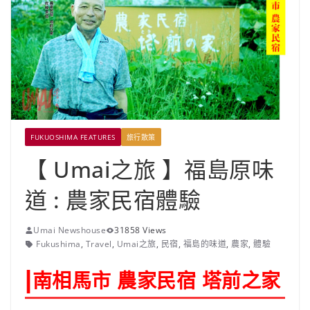
FUKUOSHIMA FEATURES
旅行散策
【 Umai之旅 】福島原味
道 : 農家民宿體驗
Umai Newshouse
31858 Views
Fukushima
,
Travel
,
Umai之旅
,
民宿
,
福島的味道
,
農家
,
體驗
|
南相馬市 農家民宿 塔前之家