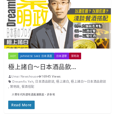
HOT
JAPANESE SAKE 日本清酒
日本酒學
葉明政
極上諸白～日本酒品飲...
Umai Newshouse
16945 Views
Dreamfis Yeh
,
日本酒品飲誌
,
極上諸白
,
極上諸白～日本酒品飲誌
,
葉明政
,
餐酒搭配
六零年代所謂地酒風潮興起，許多地
Read More