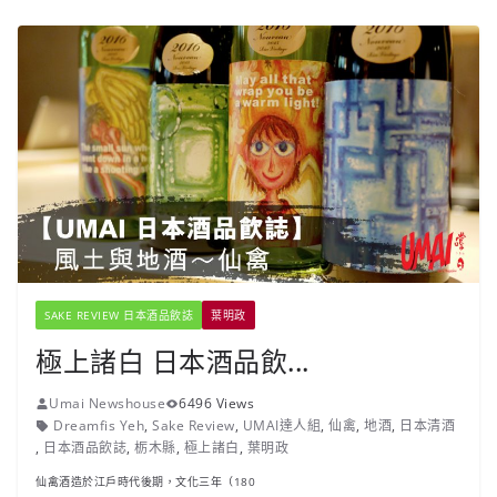
SAKE REVIEW 日本酒品飲誌
葉明政
極上諸白 日本酒品飲...
Umai Newshouse
6496 Views
Dreamfis Yeh
,
Sake Review
,
UMAI達人組
,
仙禽
,
地酒
,
日本清酒
,
日本酒品飲誌
,
栃木縣
,
極上諸白
,
葉明政
仙禽酒造於江戶時代後期，文化三年（180