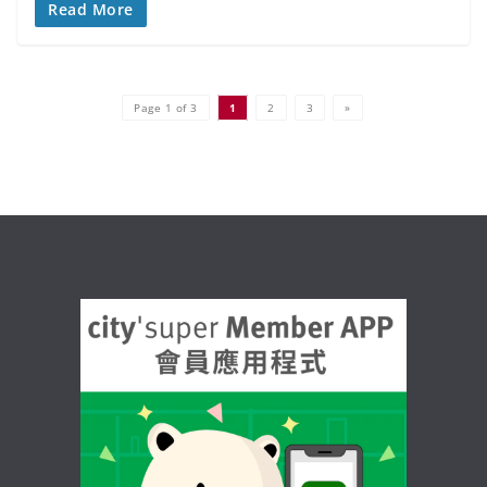
Read More
Page 1 of 3
1
2
3
»