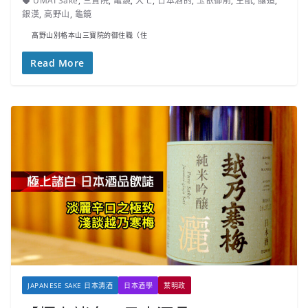
UMAI Sake
,
三寶院
,
亀鏡
,
大七
,
日本酒的
,
玉依御前
,
生酛
,
釀造
,
銀漢
,
高野山
,
龜鏡
高野山別格本山三寶院的御住職（住
Read More
JAPANESE SAKE 日本清酒
日本酒學
葉明政