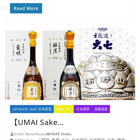
Read More
JAPANESE SAKE 日本清酒
SAKE 101
日本酒學
酒藏漫遊
【UMAI Sake...
Umai Newshouse
4648 Views