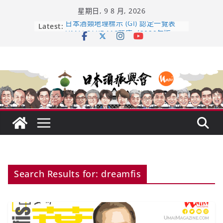
Skip
星期日, 9 8 月, 2026
to
content
Latest:
日本酒類地理標示 (GI) 認定一覽表
UMAI SAKE MC題庫（2026年版
Lite）
響 𝟭𝟮 年 復活了!
【酒業商戰】130年老酒藏殺入股票
市場！梅乃宿上市背後的密碼
龜之井酒造：口說上手 – 山形純米大
吟釀的堅持與傳承 ～ くどき上手
Search Results for: dreamfis