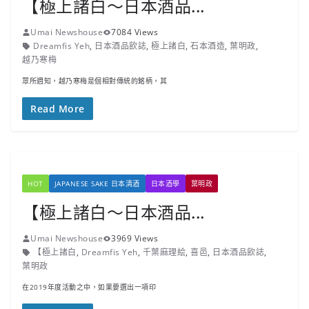
【極上諸白～日本酒品...
Umai Newshouse
7084 Views
Dreamfis Yeh
,
日本酒品飲誌
,
極上諸白
,
石本酒造
,
葉明政
,
越乃寒梅
眾所週知，越乃寒梅是個相對傳統的銘柄，其
Read More
HOT
JAPANESE SAKE 日本清酒
日本酒學
葉明政
【極上諸白～日本酒品...
Umai Newshouse
3969 Views
【極上諸白
,
Dreamfis Yeh
,
千葉麻理絵
,
喜邑
,
日本酒品飲誌
,
葉明政
在2019年度活動之中，如果要選出一項印