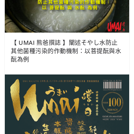
【 UMAI 熊爸撰誌 】闡述そやし水防止
其他菌種污染的作動機制：以菩提酛與水
酛為例