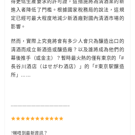
得更低生產要求的許可證，這措施將為清酒業的新
進入者降低了門檻。根據國家稅務局的說法，這規
定已經可最大程度地減少新酒廠對國內清酒市場的
影響。
然而，實際上究竟將會有多少人會只為釀造出口的
清酒而成立新酒造或釀造廠？以及誰將成為他們的
幕後推手（或金主）？暫時最火熱的僅有東京的「#
長谷川酒店（はせがわ酒店）」的「#東京駅醸造
所」……
__________________________
?睇唔到最新資訊？