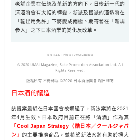
老舗企業在伝統及革新的方向下，日後新一代的
清酒將會有大幅的轉變，新派及舊派的酒造將在
「輸出用免許」下將變成兩極。期待著在「新規
参入」之下日本酒業的變化及改革。
Text : J.Lau | Photo : UMAI Database
© 2020 UMAI Magazine, Sake Promotion Association Ltd. All
Rights Reserved.
版權所有 不得轉載 ©2020 日本酒振興會 嚐日雜誌
日本酒的釀造
該提案最近在日本國會被通過了，新法案將在2021
年4月生效。日本政府目前正在將「清酒」作為其
「Cool Japan Strategy（酷日本／クールジャパ
ン」
的主要推廣商品，並希望新法案將有助於擴大