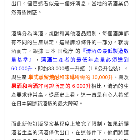
出口。
儘管這看似是一個好消息，當地的清酒業仍
然有些困惑。
酒牌分為啤酒，焼酎和其他酒品類別，每個酒牌都
有不同的生產規定，這是牌照條件的一部分。就清
酒而言，跟據 日本 国税庁 的
『清酒の最低製造数
量基準』
，
清酒
生產者的最低年產量必須達到
60,000升
，即約33,000瓶一升瓶（1.8公升包裝）。
與生產
単式蒸留焼酎
和
味琳
所需的 10,000升
、與及
果酒和啤酒
許可證所需的 6,000升
相比，清酒的生
產要求非常高，從歷史上看，這一直是有心人希望
在日本開辦新酒造的最大障礙。
而此新修訂版發案某程度上放寬了限制，如果新釀
酒者生產的清酒僅供出口，在這條件下，他們將獲