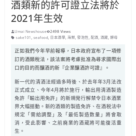
酒類新的許可證立法將於
2021年生效
Umai Newshouse
2498 Views
sake101
,
seafood
,
日本酒學
,
海鮮
,
發泡性
,
配酒
,
酒藏
,
酵母
正如我們今年早前報導，日本政府宣布了一項修
訂的酒類稅法，該法案將考慮批准為尋求國際出
口的目的而釀酒的新『企業釀酒許可證』。
新一代的清酒法經過多時後、於去年年3月法改
正式成立、今年4月將於施行，輸出用清酒製造
免許「輸出用免許」的新規発行解禁令日本酒業
界大幅揺動。新的酒類的製造免許、在酒税法中
規定「需給調整」及「最低製造数量」將會取
消，受此影響、之前廃業的酒蔵將可能復活重
生。