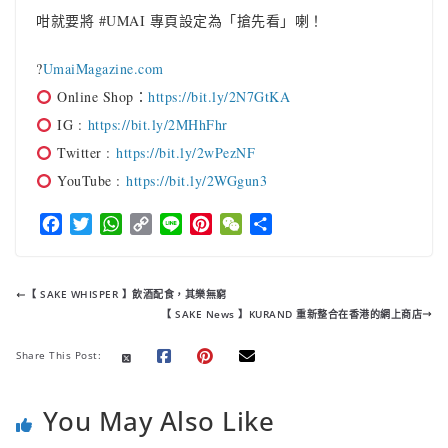
咁就要將 #UMAI 專頁設定為「搶先看」喇！
?
UmaiMagazine.com
Online Shop：
https://bit.ly/2N7GtKA
IG :
https://bit.ly/2MHhFhr
Twitter :
https://bit.ly/2wPezNF
YouTube :
https://bit.ly/2WGgun3
F
T
W
C
L
P
W
分
a
w
h
o
i
i
e
享
c
i
a
p
n
n
C
e
t
t
y
e
t
h
【 SAKE WHISPER 】飲酒配食，其樂無窮
b
t
s
L
e
a
【 SAKE News 】KURAND 重新整合在香港的網上商店
o
e
A
i
r
t
o
r
p
n
e
Share This Post:
k
p
k
s
t
You May Also Like