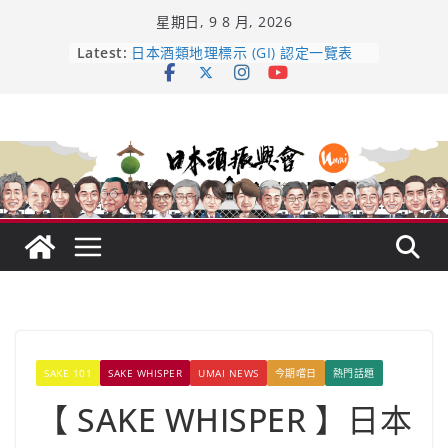
Skip
星期日, 9 8 月, 2026
to
content
龜之井酒造：口說上手 – 山形純米大
Latest:
吟釀的堅持與傳承 ～ くどき上手
日本酒類地理標示 (GI) 認定一覽表
UMAI SAKE MC題庫（2026年版
Lite）
響 𝟭𝟮 年 復活了!
【酒業商戰】130年老酒藏殺入股票
市場！梅乃宿上市背後的密碼
SAKE 101
SAKE WHISPER
UMAI NEWS
今期嚐日
熱門話題
【 SAKE WHISPER 】日本