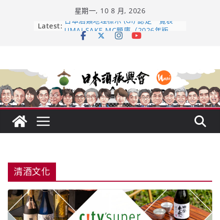
Skip
星期一, 10 8 月, 2026
to
content
日本酒類地理標示 (GI) 認定一覽表
Latest:
UMAI SAKE MC題庫（2026年版
Lite）
響 𝟭𝟮 年 復活了!
【酒業商戰】130年老酒藏殺入股票
市場！梅乃宿上市背後的密碼
龜之井酒造：口說上手 – 山形純米大
吟釀的堅持與傳承 ～ くどき上手
清酒文化