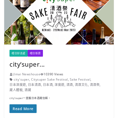
嚐日好去處
嚐日新資
city’super...
Umai Newshouse
10390 Views
city'super
,
Citysuper Sake Festival
,
Sake Festival
,
日本深度遊
,
日本清酒
,
日本酒
,
深度遊
,
清酒
,
清酒文化
,
清酒祭
,
藏人體驗
,
酒藏
city’super一直獲日本酒藏信賴，
Read More