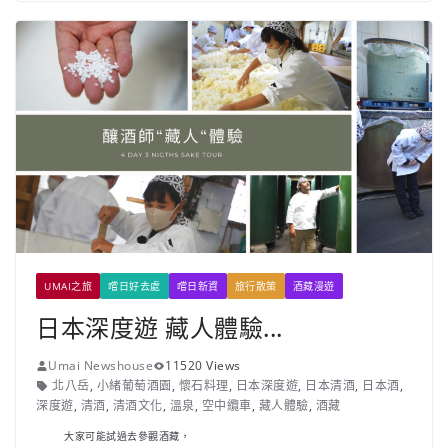
UMAI之旅
嚐日好去處
嚐日新資
旅行散策
酒藏漫遊
日本深度遊 藏人體驗...
Umai Newshouse
11520 Views
北八岳
,
小緒葡萄酒園
,
懷石料理
,
日本深度遊
,
日本清酒
,
日本酒
,
深度遊
,
清酒
,
清酒文化
,
溫泉
,
空中纜車
,
藏人體驗
,
酒藏
大家可能試過去參觀酒藏，