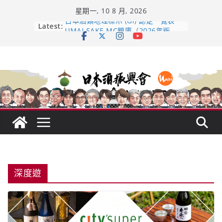
Skip
星期一, 10 8 月, 2026
to
content
日本酒類地理標示 (GI) 認定一覽表
Latest:
UMAI SAKE MC題庫（2026年版
Lite）
響 𝟭𝟮 年 復活了!
【酒業商戰】130年老酒藏殺入股票
市場！梅乃宿上市背後的密碼
龜之井酒造：口說上手 – 山形純米大
吟釀的堅持與傳承 ～ くどき上手
深度遊