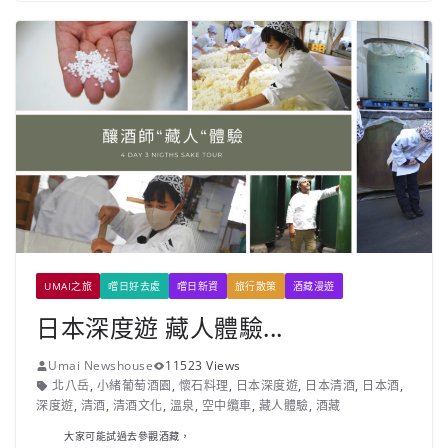
UMAI之旅
嚐日好去處
嚐日新資
旅行散策
酒藏漫遊
日本深度遊 藏人體驗...
Umai Newshouse
11523 Views
北八岳
,
小緒葡萄酒園
,
懷石料理
,
日本深度遊
,
日本清酒
,
日本酒
,
深度遊
,
清酒
,
清酒文化
,
溫泉
,
空中纜車
,
藏人體驗
,
酒藏
大家可能試過去參觀酒藏，