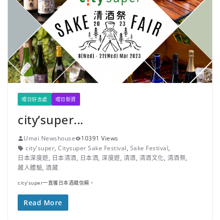
嚐日好去處
嚐日新資
city’super...
Umai Newshouse
10391 Views
city'super
,
Citysuper Sake Festival
,
Sake Festival
,
日本深度遊
,
日本清酒
,
日本酒
,
深度遊
,
清酒
,
清酒文化
,
清酒祭
,
藏人體驗
,
酒藏
city’super一直獲日本酒藏信賴，
Read More