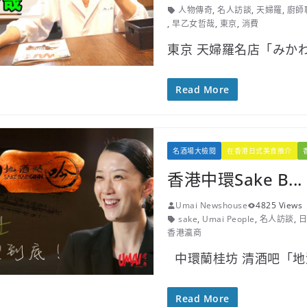
人物傳奇
,
名人訪談
,
天婦羅
,
廚師
,
早乙女哲哉
,
東京
,
消費
東京 天婦羅名店「みか
Read More
名酒場大檢閱
在香港日式美食推介
香港中環Sake B...
Umai Newshouse
4825 Views
sake
,
Umai People
,
名人訪談
,
日
香港瀛商
中環蘭桂坊 清酒吧「地
Read More