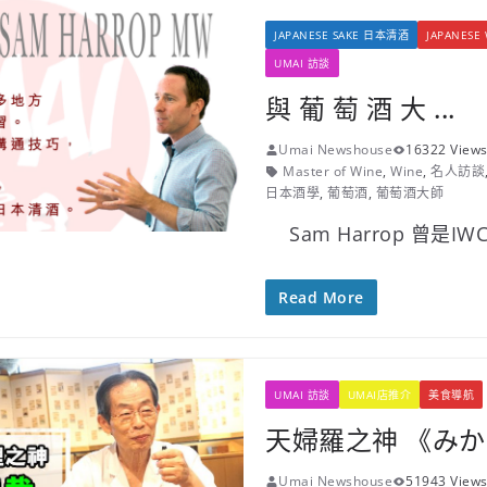
JAPANESE SAKE 日本清酒
JAPANES
UMAI 訪談
與 葡 萄 酒 大 ...
Umai Newshouse
16322 View
Master of Wine
,
Wine
,
名人訪談
日本酒學
,
葡萄酒
,
葡萄酒大師
Sam Harrop 曾是IW
Read More
UMAI 訪談
UMAI店推介
美食導航
天婦羅之神 《みかわ
Umai Newshouse
51943 View