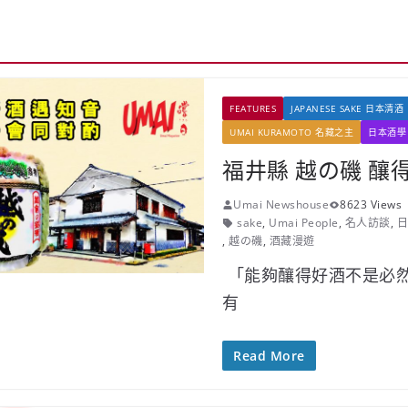
FEATURES
JAPANESE SAKE 日本清酒
UMAI KURAMOTO 名藏之主
日本酒學
福井縣 越の磯 釀得.
Umai Newshouse
8623 Views
sake
,
Umai People
,
名人訪談
,
日
,
越の磯
,
酒藏漫遊
「能夠釀得好酒不是必
有
Read More