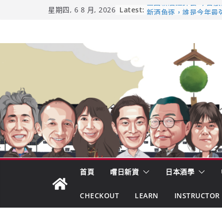
Skip
Latest:
全国新酒鑑評会 今日放榜！
星期四, 6 8 月, 2026
新酒角逐，誰是今年最
to
響 𝟭𝟮 年 復活了!
content
【酒業商戰】130年老
市場！梅乃宿上市背後
龜之井酒造：口說上手 
吟釀的堅持與傳承 ～ 
日本酒類地理標示 (GI)
首頁
嚐日新資
日本酒學
CHECKOUT
LEARN
INSTRUCTOR 