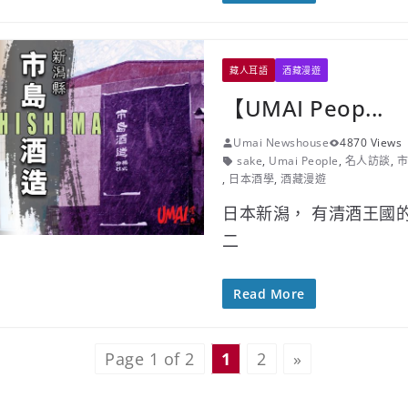
藏人耳語
酒藏漫遊
【UMAI Peop...
Umai Newshouse
4870 Views
sake
,
Umai People
,
名人訪談
,
市
,
日本酒學
,
酒藏漫遊
日本新潟， 有清酒王國
二
Read More
Page 1 of 2
1
2
»