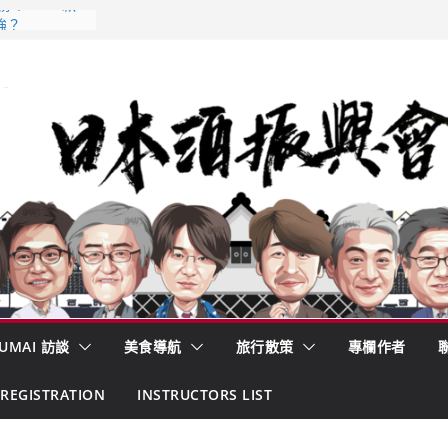
𝟳𝟵𝟯 款
強？
酒藏殺入股票
的密碼
– 山形純米大
くどき上手
 認定一覽表
UMAI 訪談
美食導航
旅行散策
專欄作者
REGISTRATION
INSTRUCTORS LIST