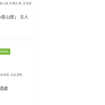
職人魂
,
料理之神
,
日本遊
わ是山居」 主人
香港瀛商
本清酒
,
日本酒學
,
酒處