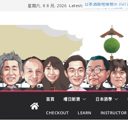
Skip
Latest:
日本酒類地理標示 (GI)
星期六, 8 8 月, 2026
UMAI SAKE MC題庫（
to
Lite）
content
響 𝟭𝟮 年 復活了!
【酒業商戰】130年老
市場！梅乃宿上市背後
龜之井酒造：口說上手 
吟釀的堅持與傳承 ～ 
首頁
嚐日新資
日本酒學
CHECKOUT
LEARN
INSTRUCTOR 