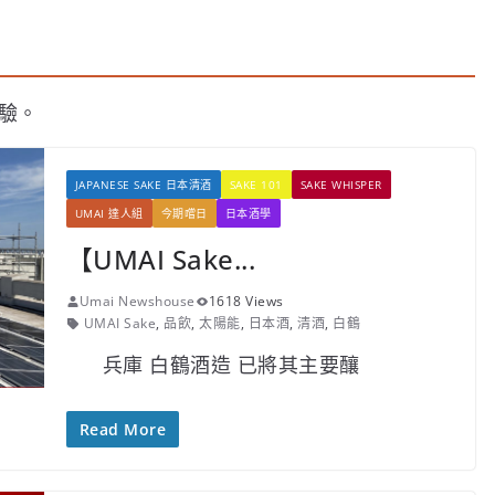
經驗。
JAPANESE SAKE 日本清酒
SAKE 101
SAKE WHISPER
UMAI 達人組
今期嚐日
日本酒學
【UMAI Sake...
Umai Newshouse
1618 Views
UMAI Sake
,
品飲
,
太陽能
,
日本酒
,
清酒
,
白鶴
兵庫 白鶴酒造 已將其主要釀
Read More