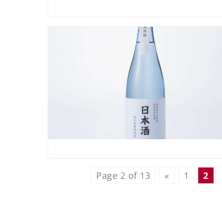
Page 2 of 13
«
1
2