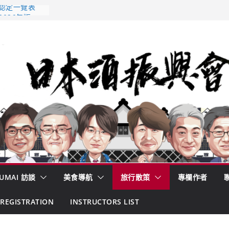
 認定一覽表
2026年版
酒藏殺入股票
的密碼
– 山形純米大
くどき上手
UMAI 訪談
美食導航
旅行散策
專欄作者
REGISTRATION
INSTRUCTORS LIST