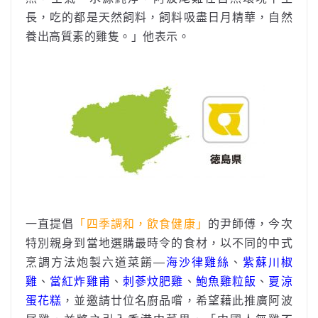
長，吃的都是天然飼料，飼料吸盡日月精華，自然
養出高質素的雞隻。」他表示。
一直提倡
「四季調和，飲食健康」
的尹師傅，今次
特別親身到當地選購最時令的食材，以不同的中式
烹調方法炮製六道菜餚—
海沙律雞絲
、
紫蘇川椒
雞
、
當紅炸雞甫
、
刺蔘炆肥雞
、
鮑魚雞粒飯
、
夏涼
蛋花糕
，並邀請廿位名廚品嚐，希望藉此推廣阿波