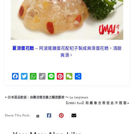
夏涼蛋花糕
– 阿波尾雞蛋花配杞子製成爽滑蛋花糕，清甜
爽滑。
F
T
W
C
L
P
W
分
a
w
h
o
i
i
e
享
c
i
a
p
n
n
C
e
t
t
y
e
t
h
日本酒品飲誌：由磯自慢定義之釀造藝術 ～ La Isojiman
b
t
s
L
e
a
【UMAI Fun】和 雕 像 合 照 從 此 不 悶 蛋
o
e
A
i
r
t
o
r
p
n
e
Share This Post:
k
p
k
s
t