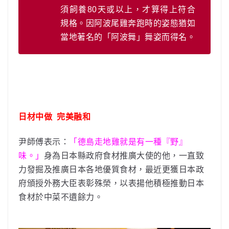
須飼養80天或以上，才算得上符合
規格。因阿波尾雞奔跑時的姿態猶如
當地著名的「阿波舞」舞姿而得名。
日材中做 完美融和
尹師傅表示：
「德島走地雞就是有一種『野』
味。」
身為日本縣政府食材推廣大使的他，一直致
力發掘及推廣日本各地優質食材，最近更獲日本政
府頒授外務大臣表彰殊榮，以表揚他積極推動日本
食材於中菜不遺餘力。