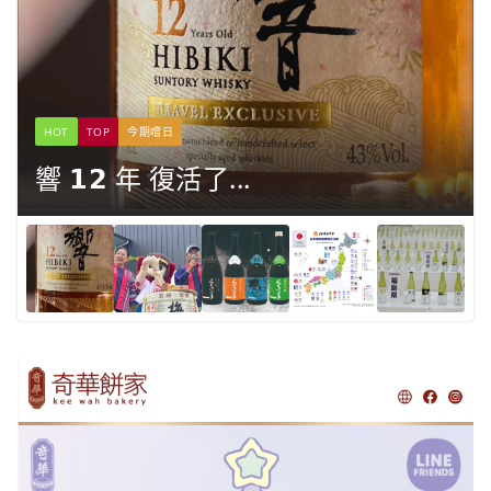
HOT
TOP
今期嚐日
響 𝟭𝟮 年 復活了...