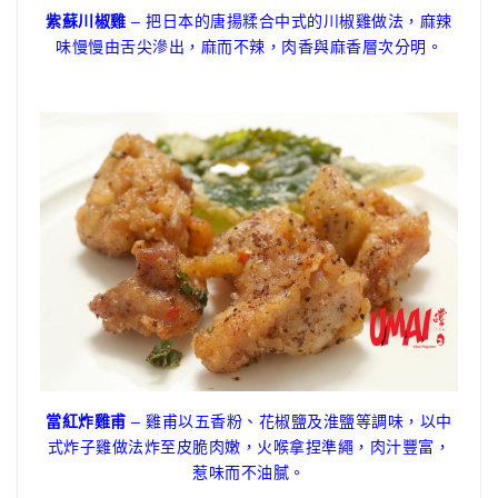
紫蘇川椒雞
– 把日本的唐揚糅合中式的川椒雞做法，麻辣
味慢慢由舌尖滲出，麻而不辣，肉香與麻香層次分明。
當紅炸雞甫
– 雞甫以五香粉、花椒鹽及淮鹽等調味，以中
式炸子雞做法炸至皮脆肉嫩，火喉拿捏準繩，肉汁豐富，
惹味而不油膩。