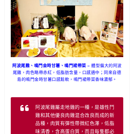
阿波尾雞、鳴門金時甘薯、鳴門裙帶菜 –
體型偏大的阿波
尾雞，肉色略帶赤紅，低脂肪含量，口感適中；同來自德
島的鳴門金時甘薯口感鬆軟，鳴門裙帶菜香味濃郁。
阿波尾雞屬走地雞的一種，是雄性鬥
雞和其他優良肉雞混合改良而成的新
品種，肉質有彈性帶微紅色澤，低脂
味清香，含高蛋白質，而且每隻都必