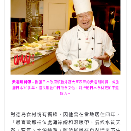
尹達剛 師傅 –
剛獲日本政府頒授外務大臣表彰的尹達剛師傅，曾旅
居日本30多年，擅長融匯中日飲食文化，對推動日本食材更加不遺
餘力。
對德島食材情有獨鍾，因他曾在當地居住四年，
「最喜歡那裡位處海岸線和溫暖帶，氣候水質天
然，空氣、水源純淨，阿波尾雞在自然環境下生