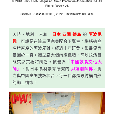
© 2018. 2022 UMAI Magazine, Sake Promotion Association Ltd. All
Rights Reserved.
版權所有 不得轉載 ©2018, 2022 日本酒振興會 嚐日雜誌
天時，地利，人和，
日本 四國
德島
的
阿波尾
雞
，可說是在這三個完美配合下誕生。堪稱德島
名牌畜產的阿波尾雞，經過十年研發，集最優良
基因於一身，體型龐大但肉嫩低脂，煎炒炆燉皆
能突顯其獨特肉香。被譽為
「中國飲食文化大
師」
、對日本食材素有研究的
尹達剛師傅
，將
之與中國烹調技巧糅合，每一口都是最純樸自然
的鄉土情懷。