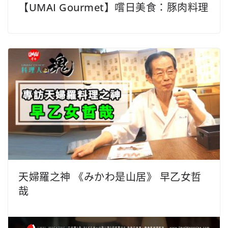
【UMAI Gourmet】嚐日美食：豚肉料理
天婦羅之神 《みかわ是山居》 早乙女哲
哉