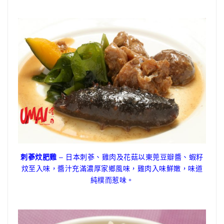
刺蔘炆肥雞
– 日本刺蔘、雞肉及花菇以東莞豆瓣醬、蝦籽
炆至入味，醬汁充滿濃厚家鄉風味，雞肉入味鮮嫩，味道
純樸而惹味。