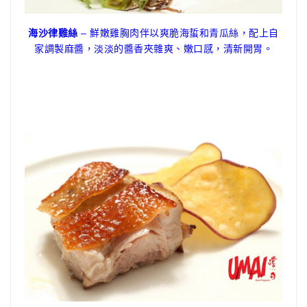
海沙律雞絲
– 鮮嫩雞胸肉伴以爽脆海蜇和青瓜絲，配上自
家調製麻醬，淡淡的醬香夾雜爽、嫩口感，清新開胃。