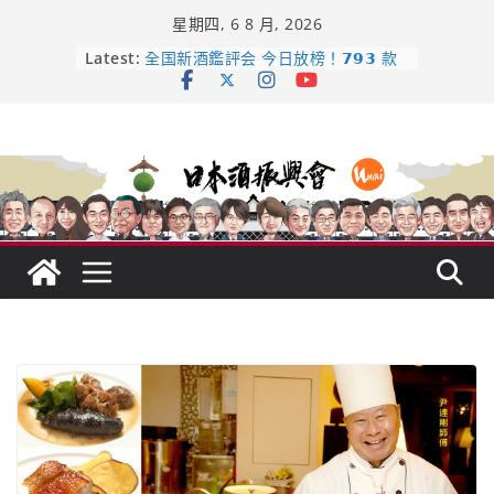
Skip
星期四, 6 8 月, 2026
to
content
日本酒類地理標示 (GI) 認定一覽表
Latest:
全国新酒鑑評会 今日放榜！𝟳𝟵𝟯 款
新酒角逐，誰是今年最強？
響 𝟭𝟮 年 復活了!
【酒業商戰】130年老酒藏殺入股票
市場！梅乃宿上市背後的密碼
龜之井酒造：口說上手 – 山形純米大
吟釀的堅持與傳承 ～ くどき上手