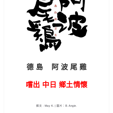
德 島 阿 波 尾 雞
嚐出 中日 鄉土情懷
撰文 : May K. | 圖片：B. Angie.