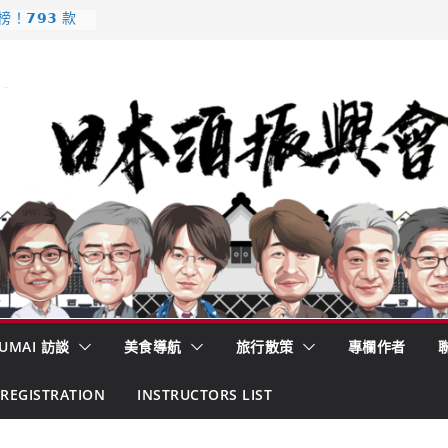
𝟳𝟵𝟯 款
強？
酒藏殺入股票
的密碼
– 山形純米大
くどき上手
 認定一覽表
UMAI 訪談
美食導航
旅行散策
專欄作者
REGISTRATION
INSTRUCTORS LIST