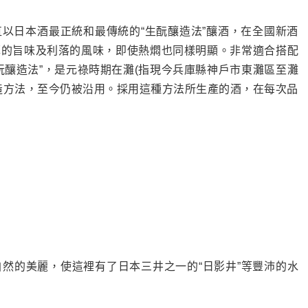
一直以日本酒最正統和最傳統的“生酛釀造法”釀酒，在全國新酒
厚的旨味及利落的風味，即使熱燜也同樣明顯。非常適合搭配
玩釀造法”，是元祿時期在灘(指現今兵庫縣神戶市東灘區至灘
造方法，至今仍被沿用。採用這種方法所生產的酒，在每次品
然的美麗，使這裡有了日本三井之一的“日影井”等豐沛的水