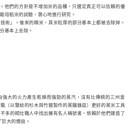
理。他們的方針是不增加米的品種，只選定真正可以信賴的優
栽培稻米的試驗，潛心地進行研究。
米技術」。後來的精米，其米粒厚的部分基本上都被去除掉。
分基本上去除。
由強大的火力產生乾燥而強勁的蒸汽，沒有比傳統的三州釜
與甑（以豎紋的杉木與竹箍製作的蒸餾器皿）更好的蒸米工具
數不多的砌灶職人中找出擁有名人稱號者，依賴於他們建造了
了巨大的煙囪。