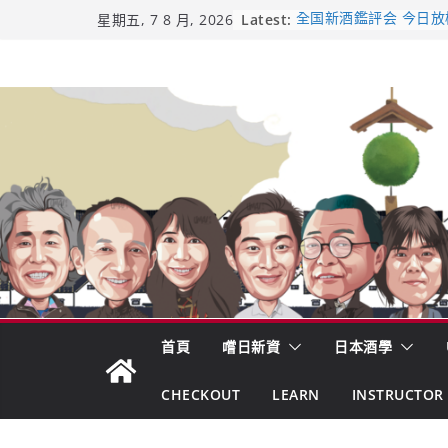
Skip
Latest:
全国新酒鑑評会 今日放榜！
星期五, 7 8 月, 2026
新酒角逐，誰是今年最
to
響 𝟭𝟮 年 復活了!
content
【酒業商戰】130年老
市場！梅乃宿上市背後
龜之井酒造：口說上手 
吟釀的堅持與傳承 ～ 
日本酒類地理標示 (GI)
首頁
嚐日新資
日本酒學
CHECKOUT
LEARN
INSTRUCTOR 