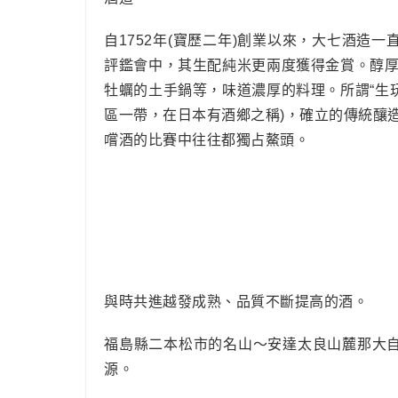
自1752年(寶歷二年)創業以來，大七酒造
評鑑會中，其生配純米更兩度獲得金賞。醇
牡蠣的土手鍋等，味道濃厚的料理。所謂“生
區一帶，在日本有酒鄉之稱)，確立的傳統釀
嚐酒的比賽中往往都獨占鰲頭。
與時共進越發成熟、品質不斷提高的酒。
福島縣二本松市的名山～安達太良山麓那大自
源。