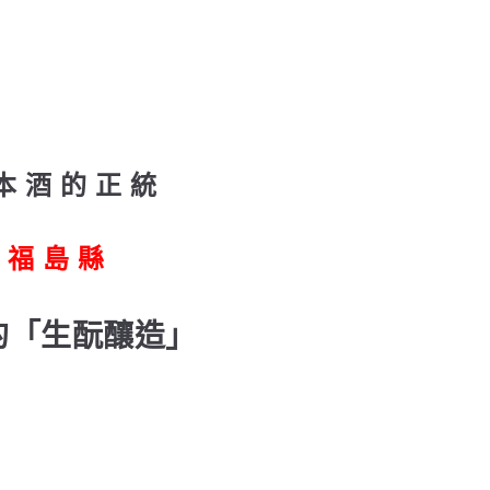
本 酒 的 正 統
福 島 縣
的「生酛釀造」