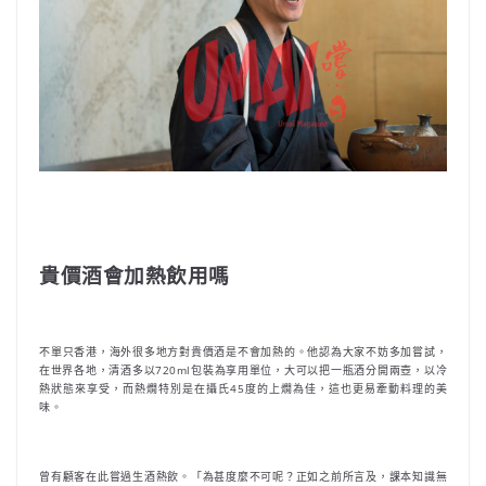
貴價酒會加熱飲用嗎
不單只香港，海外很多地方對貴價酒是不會加熱的。他認為大家不妨多加嘗試，
在世界各地，清酒多以720ml包裝為享用單位，大可以把一瓶酒分開兩壺，以冷
熱狀態來享受，而熱燗特別是在攝氏45度的上燗為佳，這也更易牽動料理的美
味。
曾有顧客在此嘗過生酒熱飲。「為甚度麼不可呢？正如之前所言及，課本知識無