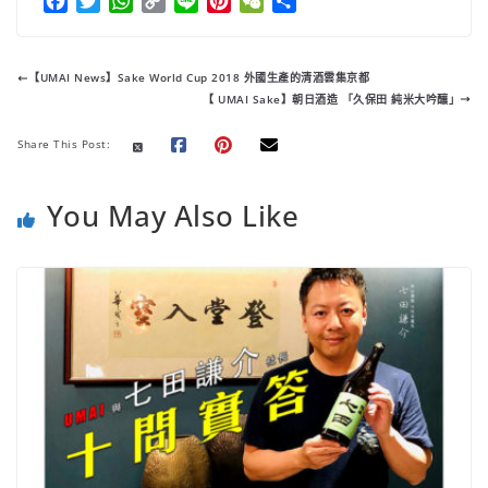
F
T
W
C
L
P
W
分
a
w
h
o
i
i
e
享
c
i
a
p
n
n
C
e
t
t
y
e
t
h
【UMAI News】Sake World Cup 2018 外國生產的清酒雲集京都
b
t
s
L
e
a
【 UMAI Sake】朝日酒造 「久保田 純米大吟釀」
o
e
A
i
r
t
o
r
p
n
e
Share This Post:
k
p
k
s
t
You May Also Like