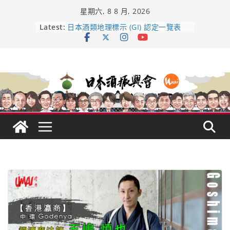
Skip
星期六, 8 8 月, 2026
to
content
Latest:
龜之井酒造：口說上手 – 山形純米大
吟釀的堅持與傳承 ～ くどき上手
日本酒類地理標示 (GI) 認定一覽表
UMAI SAKE MC題庫（2026年版
Lite）
響 𝟭𝟮 年 復活了!
【酒業商戰】130年老酒藏殺入股票
市場！梅乃宿上市背後的密碼