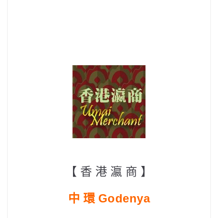
【
香 港 瀛 商 】
中 環
Godenya