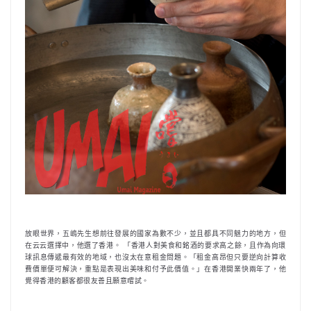
放眼世界，五嶋先生想前往發展的國家為數不少，並且都具不同魅力的地方，但
在云云選擇中，他選了香港。 「香港人對美食和銘酒的要求高之餘，且作為向環
球訊息傳遞最有效的地域，也沒太在意租金問題。「租金高昂但只要逆向計算收
費價單便可解決，重點是表現出美味和付予此價值。」在香港開業快兩年了，他
覺得香港的顧客都很友善且願意嚐試。