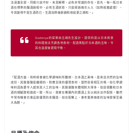
法涵蓋全部，同樣只說不好，未見解釋，必有非常識的存在。首先，每一瓶日本
酒在標準的釀酒過程中，必有生酒狀態，只是經過兩次火入（加熱殺菌處理），
令其變得不是生酒而已，生酒加熱後餘韻和收結更之順和。」
Godenya的菜單由五嶋先生設計，提供的是以日本和食
的料理技法烹調各地食材，配酒焦點於日本酒的五味，令
其在溫度後更現平衡。
「配酒方面，有時候會被化學調味料所難倒，日本酒之美味，是來自天然的旨味
成份，其胺基酸是纖細的，對應全球的優質食材，當然容易相互共鳴。但化學調
味料因為要令人感到其人工的旨味，其胺基酸本體相對大得多，但這很難和日本
酒的細膩醇和達成一致。所以，我會在餐廳內的選酒上全以純米派作配搭。雖然
平常有機會也會品飲優質的本釀造，但在配餐上，會考量將兩者的旨味發揮至最
大為題。」