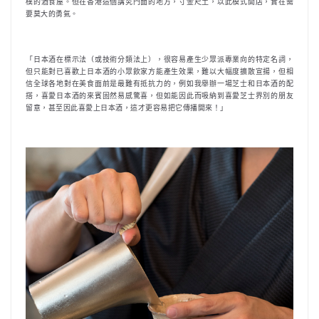
樸的酒食屋。但在香港這個講究門面的地方，寸金尺土，以此模式開店，實在需
要莫大的勇氣。
「日本酒在標示法（或技術分類法上），很容易產生少眾派專業向的特定名詞，
但只能對已喜歡上日本酒的小眾飲家方能產生效果，難以大幅度擴散宣揚，但相
信全球各地對在美食面前是最難有抵抗力的，例如我舉辦一場芝士和日本酒的配
搭，喜愛日本酒的來賓固然易感驚喜，但如能因此而吸納到喜愛芝士界別的朋友
留意，甚至因此喜愛上日本酒，這才更容易把它傳播開來！」