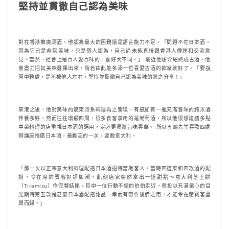
堅持並貫徹自己認為美味
對在香港推廣清酒，他認為最大的困難還是語言能力不足。「問題不在日本酒，
因為它已是非常美味，只是個人認為，自己尚未能直接跟香港人傳達和交流意
見。當然，社會上是百人愛百味的，喜好大不同。」 最近他想介紹熟成古酒，他
會盡力把其美味發揮出來，倘若由此能多添一位喜愛古酒的飲家就好了。「要說
箇中難處，是不被他人左右，堅持並貫徹自己認為美味的將之分享！」
來港之後，他對美味的廣東派系料理為之驚嘆，有感如有一瓶充滿旨味的純米酒
伴餐多好，然而往往環顧四周，很多食客享用的是葡萄酒，所以他很想建議多點
中菜料理的店重視日本酒的選用，定必更易將旨味昇華。 所以五嶋先生喜歡四處
辦講座推廣日本酒，最難忘的一次，要數意大利。
「那一次以正宗意大利料理配搭日本酒招待當地客人，當時四道菜和四款酒的配
搭，令在席的賓客好評如潮，此刻店家突然拿出一道甜點～意大利芝士餅
（Tiramisu）作完整結尾，其中一位行動不便的伯伯走近，竟投以充滿童心的目
光期待第五款是甚麼日本酒配搭甜品，幸而有帶作後備之用，才能令在席賓客盡
興而歸。」