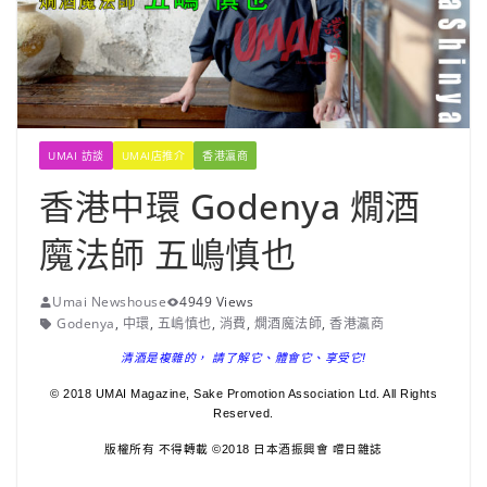
UMAI 訪談
UMAI店推介
香港瀛商
香港中環 Godenya 燗酒
魔法師 五嶋慎也
Umai Newshouse
4949 Views
Godenya
,
中環
,
五嶋慎也
,
消費
,
燗酒魔法師
,
香港瀛商
清酒是複雜的， 請了解它、體會它、享受它!
© 2018 UMAI Magazine, Sake Promotion Association Ltd. All Rights
Reserved.
版權所有 不得轉載 ©2018 日本酒振興會 嚐日雜誌