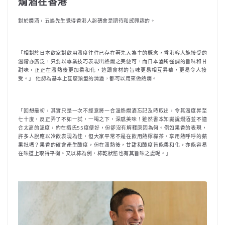
燗酒在香港
對於燗酒，五嶋先生覺得香港人起碼會是期待和感興趣的。
「相對於日本飲家對飲用溫度往往已存在著先入為主的概念，香港客人能接受的
溫階亦廣泛，只要以專業技巧表現出熱燗之美便可，而日本酒所強調的旨味和甘
甜味，正正在溫熱後更加柔和化，這跟食材的旨味更易相互昇華，更易令人接
受。」 他認為基本上甚麼類型的清酒，都可以用來做熱燗。
「回想最初，其實只是一次不經意將一合溫熱燗酒忘記及時取出，令其溫度昇至
七十度，反正弄了不如一試，一喝之下，深感美味！雖然書本知識說燗酒並不適
合太高的溫度，約在攝氏55度便好，但卻沒有解釋原因為何。例如果香的表現，
許多人說應以冷飲表現為佳，但大家平常不是在飲用熱檸檬茶，享用熱呼呼的蘋
果批嗎？果香的確會產生酸度，但在溫熱後，甘甜和酸度皆能柔和化，亦能容易
在味道上取得平衡。又以柿為例，柿乾狀態也有其旨味之處呢。」