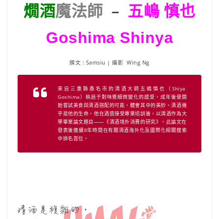
燗酒
魔法師
–
五嶋 慎也
Goshima Shinya
撰文 : Samsiu | 攝影 Wing Ng
來自三重縣桑名市的清酒大師五嶋慎也（Shiya
Goshima）執迷于對味覺細微變化的感受，成年後便開
始嘗試美食與清酒搭配的可能，體會其中的美妙。清酒幾
乎是他的生命，他在酒造接受專業培訓後，以清酒作為大
學畢業論文題目——《清酒境外消費的研究》。此論文在
發表後連續8年時間在有關清酒海外化及國際化相關搜索
中排名首位。