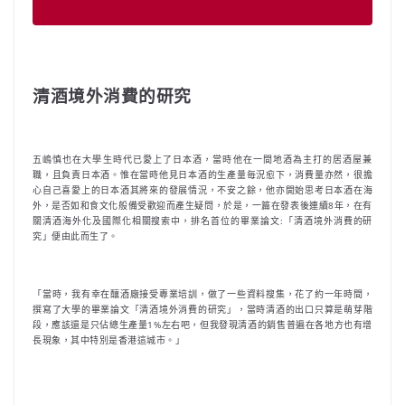
清酒境外消費的研究
五嶋慎也在大學生時代已愛上了日本酒，當時他在一間地酒為主打的居酒屋兼
職，且負責日本酒。惟在當時他見日本酒的生產量毎況愈下，消費量亦然，很擔
心自己喜愛上的日本酒其將來的發展情況，不安之餘，他亦開始思考日本酒在海
外，是否如和食文化般備受歡迎而產生疑問，於是，一篇在發表後連續8年，在有
關清酒海外化及國際化相關搜索中，排名首位的畢業論文:「清酒境外消費的研
究」便由此而生了。
「當時，我有幸在釀酒廠接受專業培訓，做了一些資料搜集，花了約一年時間，
撰寫了大學的畢業論文「清酒境外消費的研究」，當時清酒的出口只算是萌芽階
段，應該還是只佔總生產量1%左右吧，但我發現清酒的銷售普遍在各地方也有增
長現象，其中特別是香港這城市。」