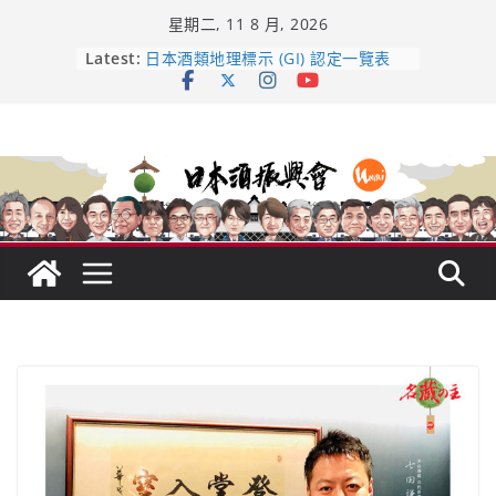
Skip
星期二, 11 8 月, 2026
to
龜之井酒造：口說上手 – 山形純米大
content
Latest:
吟釀的堅持與傳承 ～ くどき上手
日本酒類地理標示 (GI) 認定一覽表
UMAI SAKE MC題庫（2026年版
Lite）
響 𝟭𝟮 年 復活了!
【酒業商戰】130年老酒藏殺入股票
市場！梅乃宿上市背後的密碼