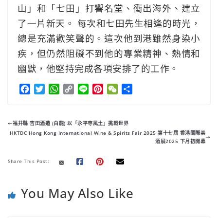
山」和「七田」打響名堂、衝出海外、建立
了一片新天。 每次和七田先生相逢的時光，
總是充滿歡笑聲的。這次他到港雖然身染小
疾，但仍然阻礙不到他的專業精神、熱情和
幽默，他堅持完成各項安排了的工作。
F
T
W
C
L
P
W
分
a
w
h
o
i
i
e
享
c
i
a
p
n
n
C
e
t
t
y
e
t
h
福井縣 吉田酒造 (白龍) 以「永平寺風土」挑戰世界
b
t
s
L
e
a
HKTDC Hong Kong International Wine & Spirits Fair 2025 第十七屆 香港國際美
o
e
A
i
r
t
酒展2025 下月初開幕
o
r
p
n
e
Share This Post:
k
p
k
s
t
You May Also Like