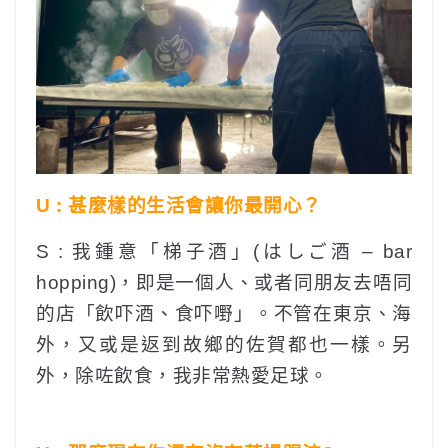
U : 甚麼樣的生活會讓你最開心？
S : 我鍾意「梯子酒」(はしご酒 – bar
hopping)，即是一個人、或者同朋友去唔同
的店「飲吓酒、食吓嘢」。不管在東京、海
外，又或是返到故鄉的佐賀都也一樣。另
外，除咗飲食，我非常熱愛足球。