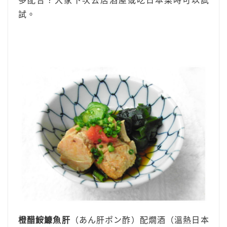
多配合？大家下次去居酒屋或吃日本菜時可以試
試。
橙醋鮟鱇魚肝
（あん肝ポン酢）配燗酒（溫熱日本