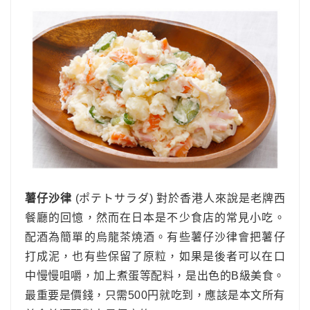
薯仔沙律
(ポテトサラダ) 對於香港人來說是老牌西
餐廳的回憶，然而在日本是不少食店的常見小吃。
配酒為簡單的烏龍茶燒酒。有些薯仔沙律會把薯仔
打成泥，也有些保留了原粒，如果是後者可以在口
中慢慢咀嚼，加上煮蛋等配料，是出色的B級美食。
最重要是價錢，只需500円就吃到，應該是本文所有