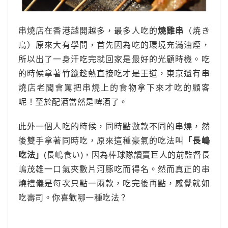
串燒店在香港越開越多，最多人吃的
燒雞串
（焼き
鳥）原來大有學問，首先因為吃的環境充滿油煙，
所以出了一身汗吃完就回家是最好的光顧時機。吃
的時候拿著竹籤趁熱直接吃才是王道，東京還有串
燒店老闆會罵把串燒上的食物拿下來才吃的顧客
呢！至於配酒當然是啤酒了。
此外一個人吃的時候，同時點數款不同的串燒，然
後雙手拿著同時吃，原來這種豪氣的吃法叫
「長嶋
吃法」
(長嶋食い)，因為棒球隊讀賣巨人的前監督長
嶋茂雄一口氣夾數片河豚吃而得名。然而真正的串
燒禮儀是每次只點一兩款，吃完後再點，感覺就如
吃壽司。你喜歡哪一種吃法？