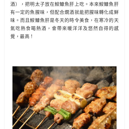
酒），把明太子放在鮟鱇魚肝上吃。本來鮟鱇魚肝
有一定的魚腥味，但配合燗酒就能把腥味轉化成鮮
味。而且鮟鱇魚肝是冬天的時令美食，在寒冷的天
氣吃熱食喝熱酒，會帶來暖洋洋及悠然自得的感
覺，最高！