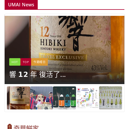
UMAI News
HOT
TOP
今期嚐日
響 𝟭𝟮 年 復活了...