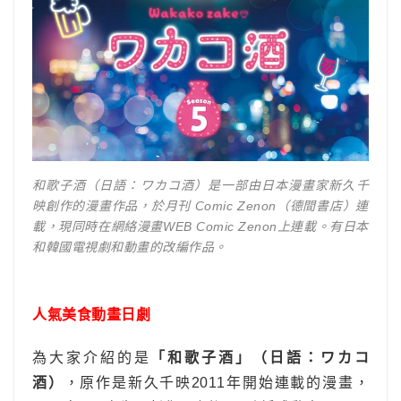
和歌子酒（日語：ワカコ酒）是一部由日本漫畫家新久千
映創作的漫畫作品，於月刊 Comic Zenon（德間書店）連
載，現同時在網絡漫畫WEB Comic Zenon上連載。有日本
和韓國電視劇和動畫的改編作品。
人氣美食動畫日劇
為大家介紹的是
「和歌子酒」（日語：ワカコ
酒）
，原作是新久千映2011年開始連載的漫畫，