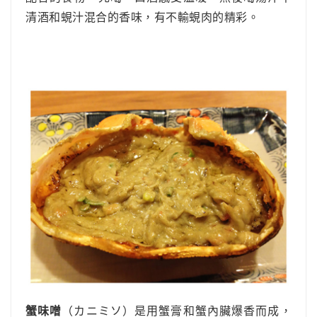
清酒和蜆汁混合的香味，有不輸蜆肉的精彩。
蟹味噌
（カニミソ）是用蟹膏和蟹內臟爆香而成，