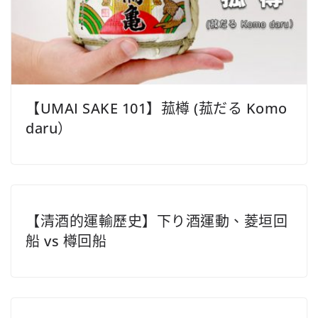
【UMAI SAKE 101】菰樽 (菰だる Komo
daru）
【清酒的運輸歷史】下り酒運動、菱垣回
船 vs 樽回船