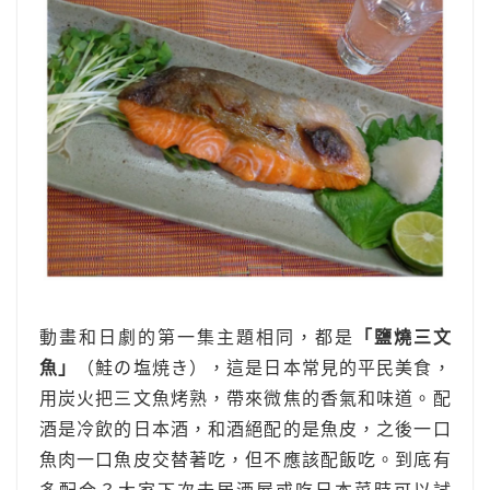
動畫和日劇的第一集主題相同，都是
「鹽燒三文
魚」
（鮭の塩焼き），這是日本常見的平民美食，
用炭火把三文魚烤熟，帶來微焦的香氣和味道。配
酒是冷飲的日本酒，和酒絕配的是魚皮，之後一口
魚肉一口魚皮交替著吃，但不應該配飯吃。到底有