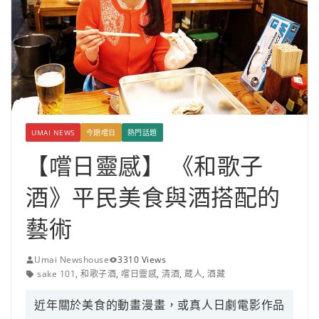
UMAI NEWS
今期嚐日
熱門話題
【嚐日靈感】 《和歌子
酒》平民美食與酒搭配的
藝術
Umai Newshouse
3310 Views
sake 101
,
和歌子酒
,
嚐日靈感
,
清酒
,
蔵人
,
酒藏
近年關於美食的動畫漫畫，或真人日劇電影作品