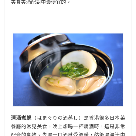
美食美酒配對中最便宜的。
清酒煮蜆
（はまぐりの酒蒸し）是香港很多日本菜
餐廳的常見美食，晚上想喝一杯燗酒時，這是非常
配合的食物。先喝一口酒感受溫暖，然後喝湯汁中