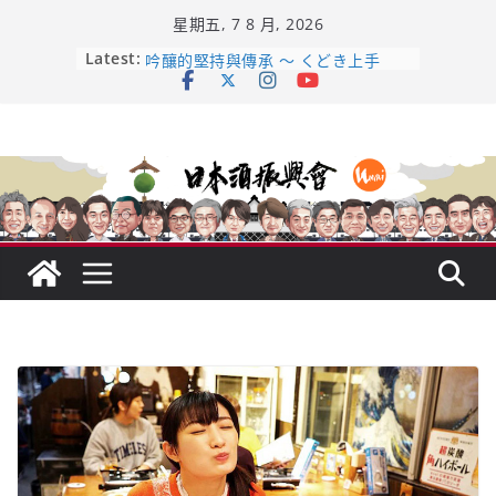
Skip
星期五, 7 8 月, 2026
to
content
Latest:
龜之井酒造：口說上手 – 山形純米大
吟釀的堅持與傳承 ～ くどき上手
日本酒類地理標示 (GI) 認定一覽表
全国新酒鑑評会 今日放榜！𝟳𝟵𝟯 款
新酒角逐，誰是今年最強？
響 𝟭𝟮 年 復活了!
【酒業商戰】130年老酒藏殺入股票
市場！梅乃宿上市背後的密碼