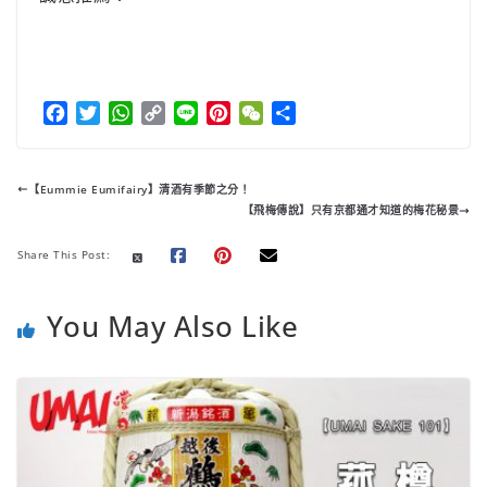
F
T
W
C
L
P
W
分
a
w
h
o
i
i
e
享
c
i
a
p
n
n
C
e
t
t
y
e
t
h
【Eummie Eumifairy】清酒有季節之分！
b
t
s
L
e
a
【飛梅傳說】只有京都通才知道的梅花秘景
o
e
A
i
r
t
o
r
p
n
e
Share This Post:
k
p
k
s
t
You May Also Like