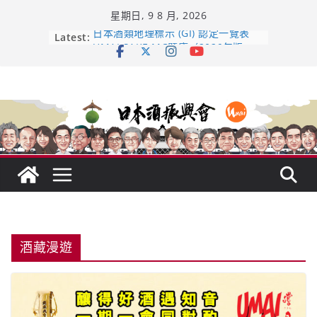
Skip
星期日, 9 8 月, 2026
to
content
Latest:
日本酒類地理標示 (GI) 認定一覽表
UMAI SAKE MC題庫（2026年版
Lite）
響 𝟭𝟮 年 復活了!
【酒業商戰】130年老酒藏殺入股票
市場！梅乃宿上市背後的密碼
龜之井酒造：口說上手 – 山形純米大
吟釀的堅持與傳承 ～ くどき上手
酒藏漫遊