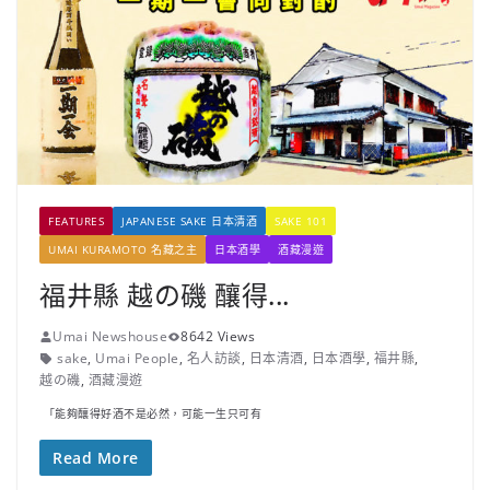
FEATURES
JAPANESE SAKE 日本清酒
SAKE 101
UMAI KURAMOTO 名藏之主
日本酒學
酒藏漫遊
福井縣 越の磯 釀得...
Umai Newshouse
8642 Views
sake
,
Umai People
,
名人訪談
,
日本清酒
,
日本酒學
,
福井縣
,
越の磯
,
酒藏漫遊
「能夠釀得好酒不是必然，可能一生只可有
Read More