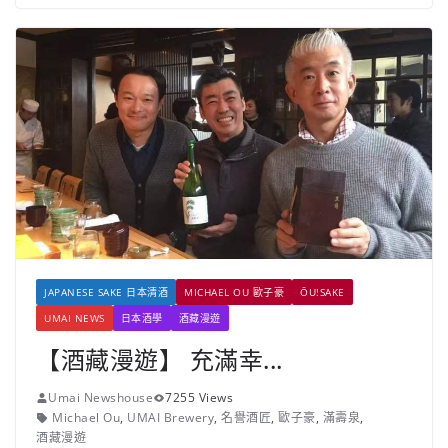
JAPANESE SAKE 日本清酒
MICHAEL OU 歐子豪
ŌU!SAKE
UMAI NEWS
日本酒學
酒藏漫遊
【酒藏漫遊】 充滿幸...
Umai Newshouse
7255 Views
Michael Ou
,
UMAI Brewery
,
名譽酒匠
,
歐子豪
,
滿壽泉
,
酒藏漫遊