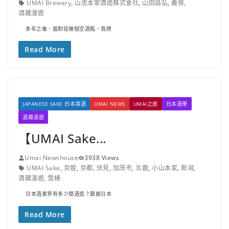
UMAI Brewery
,
山忠本家酒造株式會社
,
山田昌弘
,
義俠
,
酒藏漫遊
多年之後，面對這幾個空酒瓶，我將
Read More
JAPANESE SAKE 日本清酒
UMAI NEWS
UMAI之旅
日本酒學
酒藏漫遊
【UMAI Sake...
Umai Newshouse
3938 Views
UMAI Sake
,
京姫
,
京都
,
伏見
,
加茂市
,
北鹿
,
小山本家
,
新潟
,
酒藏漫遊
,
雪椿
日本酒業界有多少間酒造？跟據日本
Read More