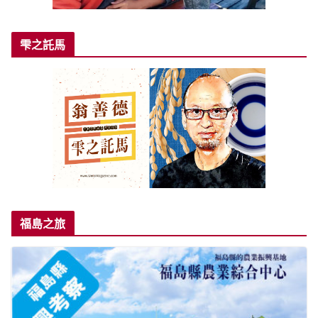
雫之託馬
福島之旅