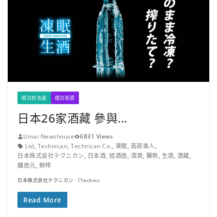
嚐日好去處
嚐日新資
日本26家酒藏 參與...
Umai Newshouse
6831 Views
Ltd
,
Technican
,
Technican Co.
,
凍眠
,
南部美人
,
日本株式会社テクニカン
,
日本酒
,
旭酒造
,
清酒
,
獺祭
,
生酒
,
酒藏
,
釀造元
,
鮮榨
日本株式会社テクニカン （Technic
Read More