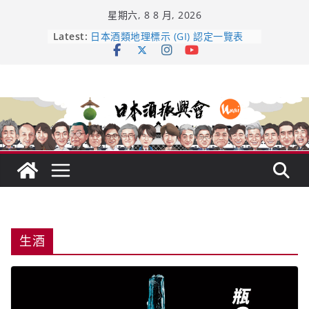
Skip
星期六, 8 8 月, 2026
to
content
Latest:
龜之井酒造：口說上手 – 山形純米大
吟釀的堅持與傳承 ～ くどき上手
日本酒類地理標示 (GI) 認定一覽表
受保護的內容: UMAI SAKE MC題庫
（2026年版）
響 𝟭𝟮 年 復活了!
【酒業商戰】130年老酒藏殺入股票
市場！梅乃宿上市背後的密碼
生酒