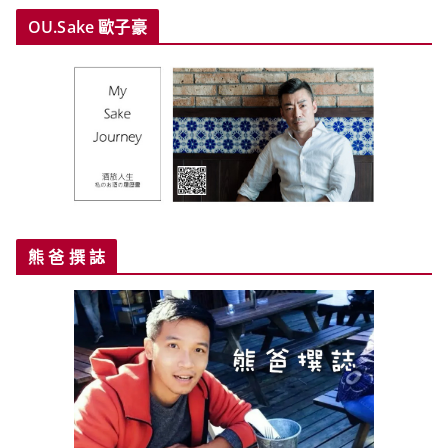
OU.Sake 歐子豪
熊 爸 撰 誌