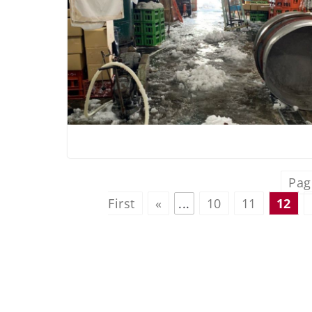
Pag
First
«
...
10
11
12