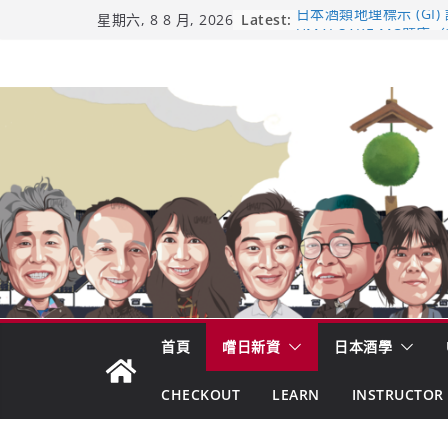
Skip
Latest:
日本酒類地理標示 (GI)
星期六, 8 8 月, 2026
UMAI SAKE MC題庫（
to
Lite）
content
響 𝟭𝟮 年 復活了!
【酒業商戰】130年老
市場！梅乃宿上市背後
龜之井酒造：口說上手 
吟釀的堅持與傳承 ～ 
首頁
嚐日新資
日本酒學
CHECKOUT
LEARN
INSTRUCTOR 