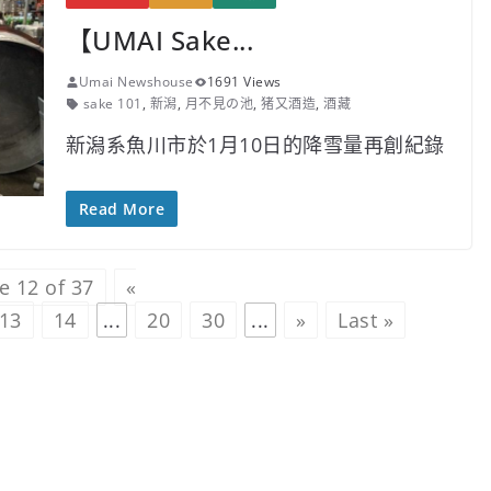
【UMAI Sake...
Umai Newshouse
1691 Views
sake 101
,
新潟
,
月不見の池
,
猪又酒造
,
酒藏
新潟系魚川市於1月10日的降雪量再創紀錄
Read More
e 12 of 37
«
13
14
...
20
30
...
»
Last »