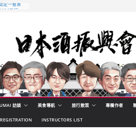
 認定一覽表
2026年版
酒藏殺入股票
的密碼
– 山形純米大
くどき上手
UMAI 訪談
美食導航
旅行散策
專欄作者
REGISTRATION
INSTRUCTORS LIST