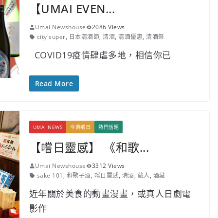
【UMAI EVEN...
Umai Newshouse
2086 Views
city'super
,
日本清酒節
,
清酒
,
清酒優惠
,
清酒祭
COVID19疫情肆虐多地，相信你已
Read More
UMAI NEWS
今期嚐日
熱門話題
【嚐日靈感】 《和歌...
Umai Newshouse
3312 Views
sake 101
,
和歌子酒
,
嚐日靈感
,
清酒
,
蔵人
,
酒藏
近年關於美食的動畫漫畫，或真人日劇電
影作