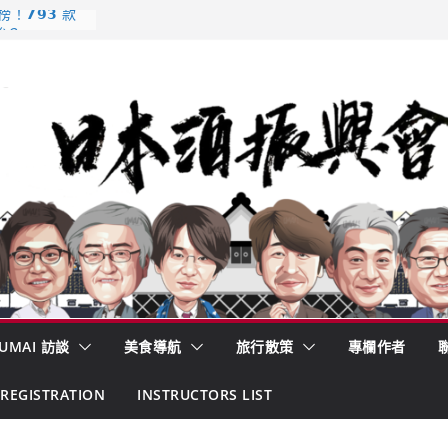
𝟳𝟵𝟯 款
強？
酒藏殺入股票
的密碼
– 山形純米大
くどき上手
 認定一覽表
UMAI 訪談
美食導航
旅行散策
專欄作者
REGISTRATION
INSTRUCTORS LIST