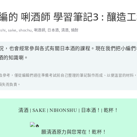
的 唎酒師 學習筆記3 : 釀造
-shi
,
sake
,
shochu
,
唎酒師
,
日本酒
,
清酒
,
燒酎
也會經常參與各式有關日本酒的課程。現在我們把小編們考試前使用的
酒的知識喇。
，僅從編輯們過往準備考試前自己整理的筆記製作而成、以便溫習的材料，UMAI Mag
損失而負責。
清酒
| SAKE | NIHONSHU | 日本酒！| 乾杯！
願清酒原力與您常在！乾杯！