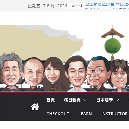
Skip
Latest:
全国新酒鑑評会 今日放榜！
星期五, 7 8 月, 2026
新酒角逐，誰是今年最
to
響 𝟭𝟮 年 復活了!
content
【酒業商戰】130年老
市場！梅乃宿上市背後
龜之井酒造：口說上手 
吟釀的堅持與傳承 ～ 
日本酒類地理標示 (GI)
首頁
嚐日新資
日本酒學
CHECKOUT
LEARN
INSTRUCTOR 