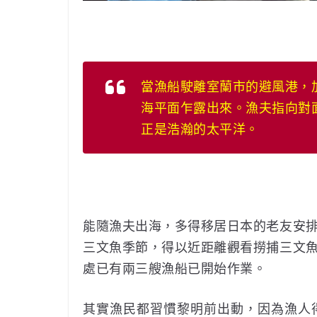
當漁船駛離室蘭市的避風港，
海平面乍露出來。漁夫指向對
正是浩瀚的太平洋。
能隨漁夫出海，多得移居日本的老友安
三文魚季節，得以近距離觀看撈捕三文
處已有兩三艘漁船已開始作業。
其實漁民都習慣黎明前出動，因為漁人