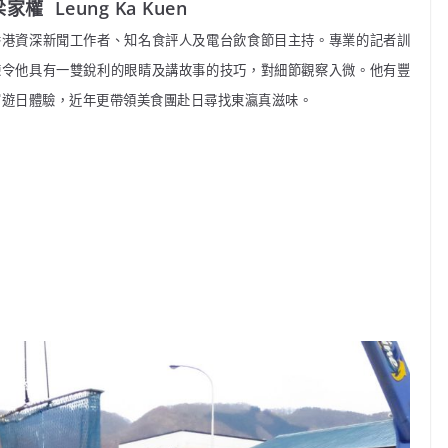
家權 Leung Ka Kuen
香港資深新聞工作者、知名食評人及電台飲食節目主持。專業的記者訓
練令他具有一雙銳利的眼睛及講故事的技巧，對細節觀察入微。他有豐
富遊日體驗，近年更帶領美食團赴日尋找東瀛真滋味。