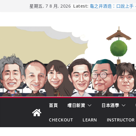
Skip
Latest:
【酒業商戰】130年老
星期五, 7 8 月, 2026
市場！梅乃宿上市背後
to
龜之井酒造：口說上手 
content
吟釀的堅持與傳承 ～ 
日本酒類地理標示 (GI)
受保護的內容: UMAI S
（2026年版）
響 𝟭𝟮 年 復活了!
首頁
嚐日新資
日本酒學
CHECKOUT
LEARN
INSTRUCTOR 