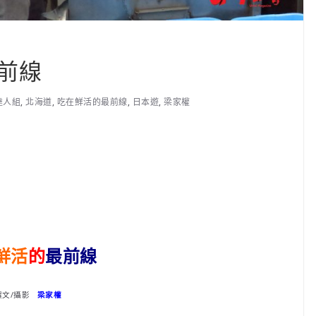
前線
達人組
,
北海道
,
吃在鮮活的最前線
,
日本遊
,
梁家權
鮮活
的
最前線
撰文/攝影
梁家權