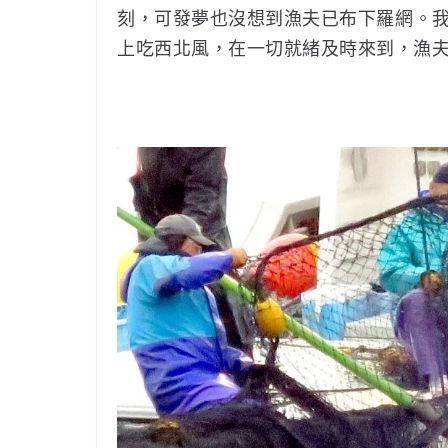
刻，可發夢也沒想到漁夫已布下羅網。
上吃西北風，在一切就緒及時來到，漁