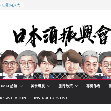
酒藏殺入股票
的密碼
– 山形純米大
くどき上手
 認定一覽表
AKE MC題庫
UMAI 訪談
美食導航
旅行散策
專欄作者
REGISTRATION
INSTRUCTORS LIST