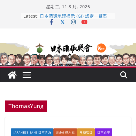
Skip
星期二, 11 8 月, 2026
to
content
龜之井酒造：口說上手 – 山形純米大
Latest:
吟釀的堅持與傳承 ～ くどき上手
日本酒類地理標示 (GI) 認定一覽表
UMAI SAKE MC題庫（2026年版
Lite）
響 𝟭𝟮 年 復活了!
【酒業商戰】130年老酒藏殺入股票
市場！梅乃宿上市背後的密碼
ThomasYung
JAPANESE SAKE 日本清酒
UMAI 達人組
今期嚐日
日本酒學