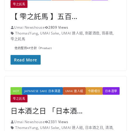
雫之託馬
【 雫之託馬 】五百...
Umai Newshouse
2809 Views
ThomasYung
,
UMAI Sake
,
UMAI 達人組
,
劍菱酒造
,
翁善德
,
雫之託馬
他的堅持4P方針（Product
Read More
HOT
JAPANESE SAKE 日本清酒
UMAI 達人組
今期嚐日
日本酒學
雫之託馬
日本酒之日 「日本酒...
Umai Newshouse
2331 Views
ThomasYung
,
UMAI Sake
,
UMAI 達人組
,
日本酒之日
,
清酒
,