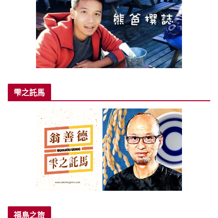
雫之託馬
福島之旅