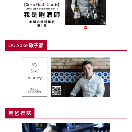
OU.Sake 歐子豪
熊 爸 撰 誌