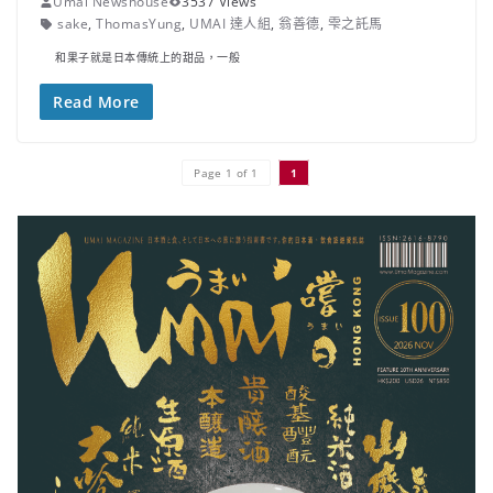
Umai Newshouse
3537 Views
sake
,
ThomasYung
,
UMAI 達人組
,
翁善德
,
雫之託馬
和果子就是日本傳統上的甜品，一般
Read More
Page 1 of 1
1