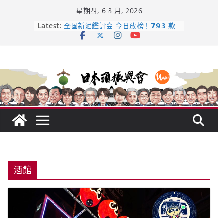
Skip
星期四, 6 8 月, 2026
to
content
日本酒類地理標示 (GI) 認定一覽表
Latest:
全国新酒鑑評会 今日放榜！𝟳𝟵𝟯 款
新酒角逐，誰是今年最強？
響 𝟭𝟮 年 復活了!
【酒業商戰】130年老酒藏殺入股票
市場！梅乃宿上市背後的密碼
龜之井酒造：口說上手 – 山形純米大
吟釀的堅持與傳承 ～ くどき上手
酒館