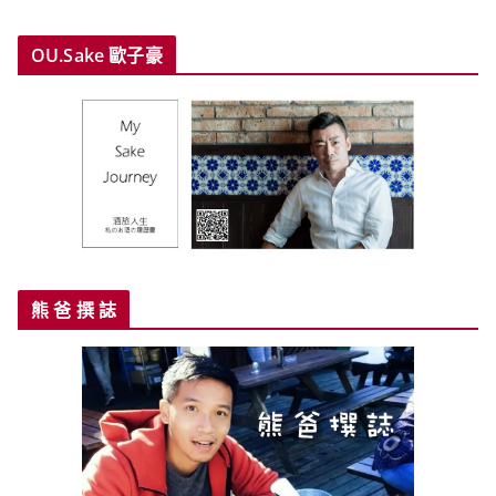
OU.Sake 歐子豪
熊 爸 撰 誌