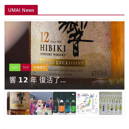
UMAI News
HOT
TOP
今期嚐日
響 𝟭𝟮 年 復活了...