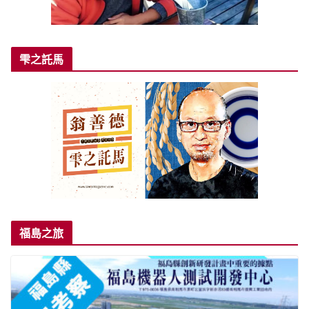
雫之託馬
福島之旅