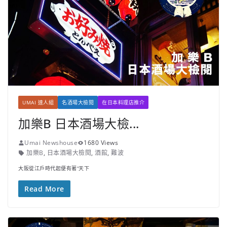
UMAI 達人組
名酒場大檢閱
在日本料理店推介
加樂B 日本酒場大檢...
Umai Newshouse
1680 Views
加樂B
,
日本酒場大檢閱
,
酒館
,
難波
大阪從江戶時代起便有著”天下
Read More