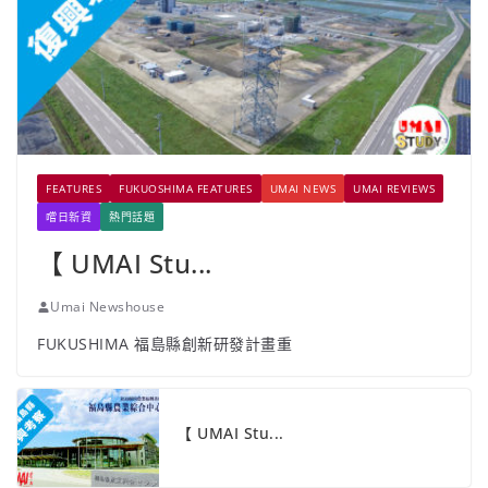
FEATURES
FUKUOSHIMA FEATURES
UMAI NEWS
UMAI REVIEWS
嚐日新資
熱門話題
【 UMAI Stu...
Umai Newshouse
FUKUSHIMA 福島縣創新研發計畫重
【 UMAI Stu...