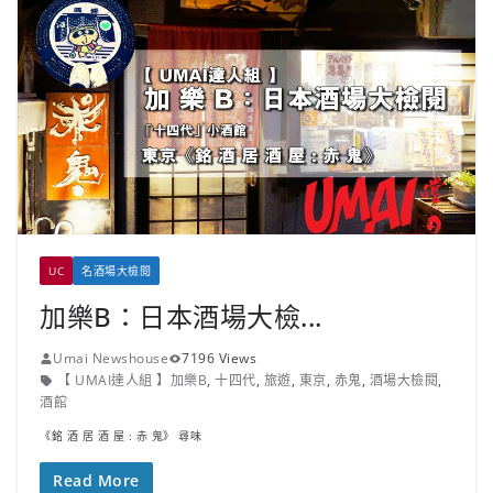
UC
名酒場大檢閱
加樂B：日本酒場大檢...
Umai Newshouse
7196 Views
【 UMAI達人組 】加樂B
,
十四代
,
旅遊
,
東京
,
赤鬼
,
酒場大檢閱
,
酒館
《銘 酒 居 酒 屋 : 赤 鬼》 尋味
Read More