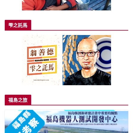
雫之託馬
福島之旅