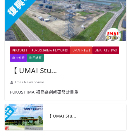
FEATURES
FUKUOSHIMA FEATURES
UMAI NEWS
UMAI REVIEWS
嚐日新資
熱門話題
【 UMAI Stu...
Umai Newshouse
FUKUSHIMA 福島縣創新研發計畫重
【 UMAI Stu...