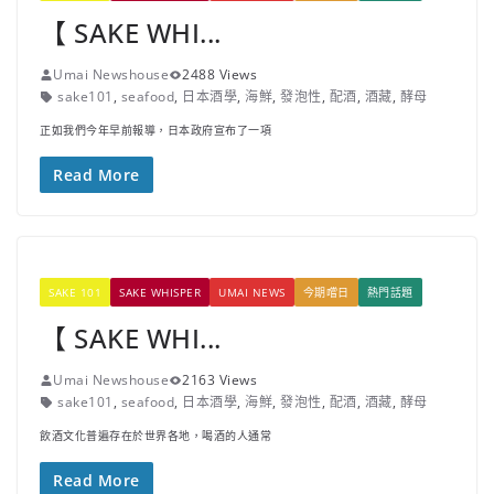
【 SAKE WHI...
Umai Newshouse
2488 Views
sake101
,
seafood
,
日本酒學
,
海鮮
,
發泡性
,
配酒
,
酒藏
,
酵母
正如我們今年早前報導，日本政府宣布了一項
Read More
SAKE 101
SAKE WHISPER
UMAI NEWS
今期嚐日
熱門話題
【 SAKE WHI...
Umai Newshouse
2163 Views
sake101
,
seafood
,
日本酒學
,
海鮮
,
發泡性
,
配酒
,
酒藏
,
酵母
飲酒文化普遍存在於世界各地，喝酒的人通常
Read More