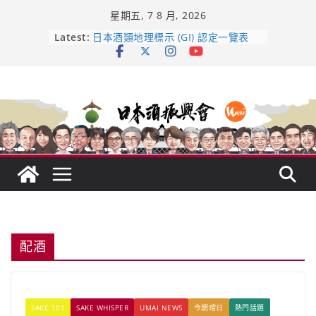
Skip
星期五, 7 8 月, 2026
to
龜之井酒造：口說上手 – 山形純米大
content
Latest:
吟釀的堅持與傳承 ～ くどき上手
日本酒類地理標示 (GI) 認定一覽表
受保護的內容: UMAI SAKE MC題庫
（2026年版）
響 𝟭𝟮 年 復活了!
【酒業商戰】130年老酒藏殺入股票
市場！梅乃宿上市背後的密碼
配酒
SAKE 101
SAKE WHISPER
UMAI NEWS
今期嚐日
熱門話題