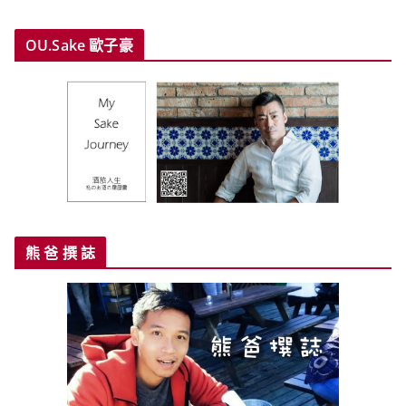
OU.Sake 歐子豪
熊 爸 撰 誌