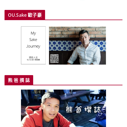
OU.Sake 歐子豪
熊 爸 撰 誌