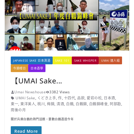
JAPANESE SAKE 日本清酒
SAKE 101
SAKE WHISPER
UMAI 達人組
今期嚐日
日本酒學
【UMAI Sake...
Umai Newshouse
3382 Views
UMAI Sake
,
くどき上手
,
作
,
十四代
,
品飲
,
愛宕の松
,
日本酒
,
東一
,
東洋美人
,
桃川
,
梅錦
,
清酒
,
白鶴
,
白鶴錦
,
白鶴錦峰會
,
阿部勘
,
雨後の月
關於兵庫白鶴的熱門話題，要數白鶴酒造今年
Read More