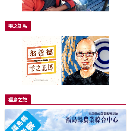
雫之託馬
福島之旅