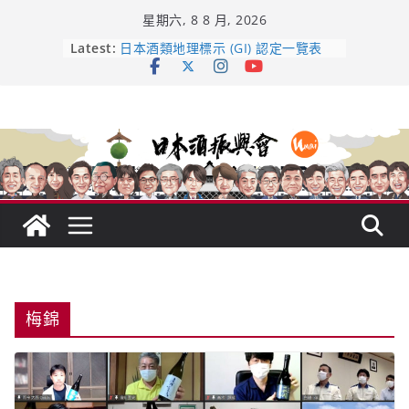
Skip
星期六, 8 8 月, 2026
to
content
龜之井酒造：口說上手 – 山形純米大
Latest:
吟釀的堅持與傳承 ～ くどき上手
日本酒類地理標示 (GI) 認定一覽表
受保護的內容: UMAI SAKE MC題庫
（2026年版）
響 𝟭𝟮 年 復活了!
【酒業商戰】130年老酒藏殺入股票
市場！梅乃宿上市背後的密碼
梅錦