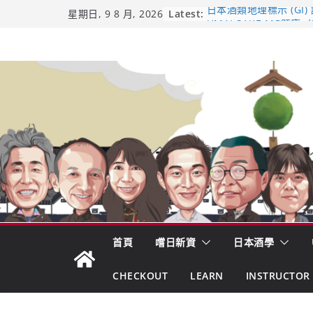
Skip
Latest:
日本酒類地理標示 (GI)
星期日, 9 8 月, 2026
UMAI SAKE MC題庫（
to
Lite）
content
響 𝟭𝟮 年 復活了!
【酒業商戰】130年老
市場！梅乃宿上市背後
龜之井酒造：口說上手 
吟釀的堅持與傳承 ～ 
首頁
嚐日新資
日本酒學
CHECKOUT
LEARN
INSTRUCTOR 