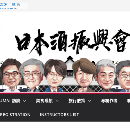
 認定一覽表
2026年版
酒藏殺入股票
的密碼
– 山形純米大
くどき上手
UMAI 訪談
美食導航
旅行散策
專欄作者
REGISTRATION
INSTRUCTORS LIST