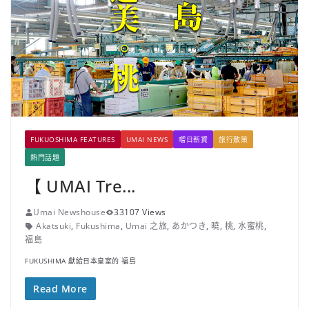
FUKUOSHIMA FEATURES
UMAI NEWS
嚐日新資
旅行散策
熱門話題
【 UMAI Tre...
Umai Newshouse
33107 Views
Akatsuki
,
Fukushima
,
Umai 之旅
,
あかつき
,
曉
,
桃
,
水蜜桃
,
福島
FUKUSHIMA 獻給日本皇室的 福島
Read More