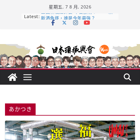
Skip
星期五, 7 8 月, 2026
to
content
全国新酒鑑評会 今日放榜！𝟳𝟵𝟯 款
Latest:
新酒角逐，誰是今年最強？
響 𝟭𝟮 年 復活了!
【酒業商戰】130年老酒藏殺入股票
市場！梅乃宿上市背後的密碼
龜之井酒造：口說上手 – 山形純米大
吟釀的堅持與傳承 ～ くどき上手
日本酒類地理標示 (GI) 認定一覽表
あかつき