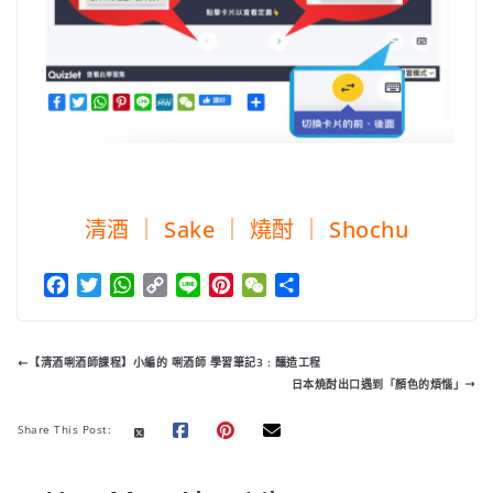
清酒 ｜ Sake ｜ 燒酎 ｜ Shochu
F
T
W
C
L
P
W
分
a
w
h
o
i
i
e
享
c
i
a
p
n
n
C
e
t
t
y
e
t
h
【清酒唎酒師課程】小編的 唎酒師 學習筆記3 : 釀造工程
b
t
s
L
e
a
日本焼酎出口遇到「顏色的煩惱」
o
e
A
i
r
t
o
r
p
n
e
Share This Post:
k
p
k
s
t