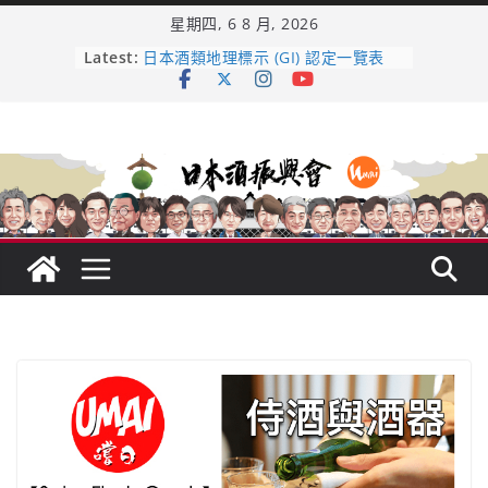
Skip
星期四, 6 8 月, 2026
to
content
Latest:
日本酒類地理標示 (GI) 認定一覽表
全国新酒鑑評会 今日放榜！𝟳𝟵𝟯 款
新酒角逐，誰是今年最強？
響 𝟭𝟮 年 復活了!
【酒業商戰】130年老酒藏殺入股票
市場！梅乃宿上市背後的密碼
龜之井酒造：口說上手 – 山形純米大
吟釀的堅持與傳承 ～ くどき上手