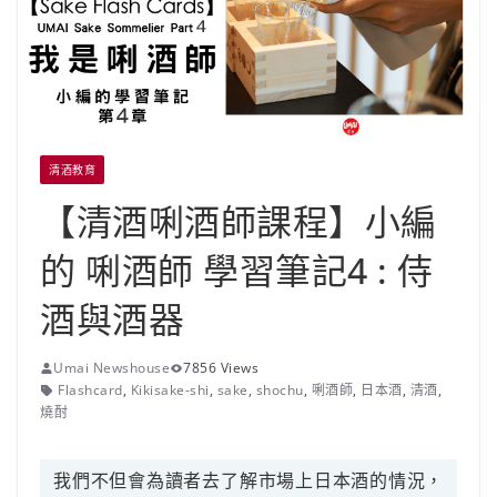
清酒教育
【清酒唎酒師課程】小編
的 唎酒師 學習筆記4 : 侍
酒與酒器
Umai Newshouse
7856 Views
Flashcard
,
Kikisake-shi
,
sake
,
shochu
,
唎酒師
,
日本酒
,
清酒
,
燒酎
我們不但會為讀者去了解市場上日本酒的情況，