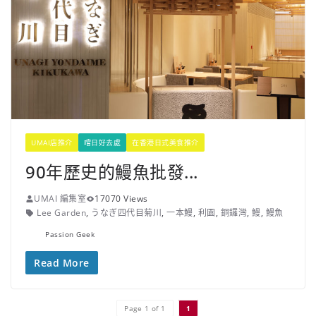
UMAI店推介
嚐日好去處
在香港日式美食推介
90年歷史的鰻魚批發...
UMAI 編集室
17070 Views
Lee Garden
,
うなぎ四代目菊川
,
一本鰻
,
利園
,
銅鑼灣
,
鰻
,
鰻魚
Passion Geek
Read More
Page 1 of 1
1