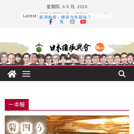
Skip
星期四, 6 8 月, 2026
to
content
全国新酒鑑評会 今日放榜！𝟳𝟵𝟯 款
Latest:
新酒角逐，誰是今年最強？
響 𝟭𝟮 年 復活了!
【酒業商戰】130年老酒藏殺入股票
市場！梅乃宿上市背後的密碼
龜之井酒造：口說上手 – 山形純米大
吟釀的堅持與傳承 ～ くどき上手
日本酒類地理標示 (GI) 認定一覽表
一本鰻