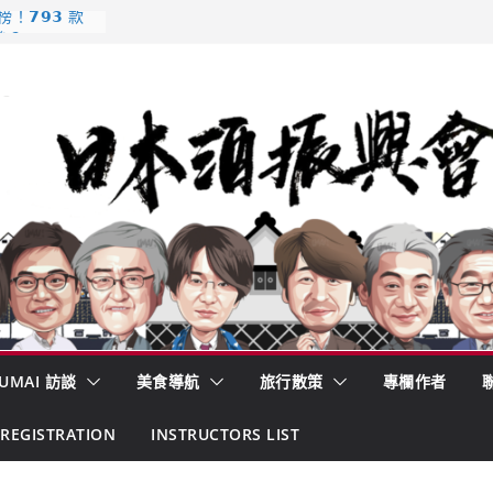
𝟳𝟵𝟯 款
強？
酒藏殺入股票
的密碼
– 山形純米大
くどき上手
 認定一覽表
UMAI 訪談
美食導航
旅行散策
專欄作者
REGISTRATION
INSTRUCTORS LIST