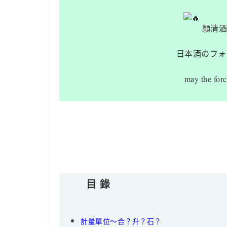
願清
日本酒のフォ
may the for
目 錄
計量單位～合？升？石？