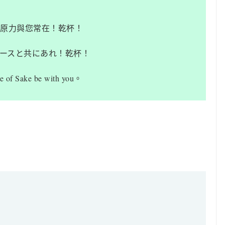
酒原力與您常在！乾杯！
ースと共にあれ！乾杯！
ce of Sake be with you。