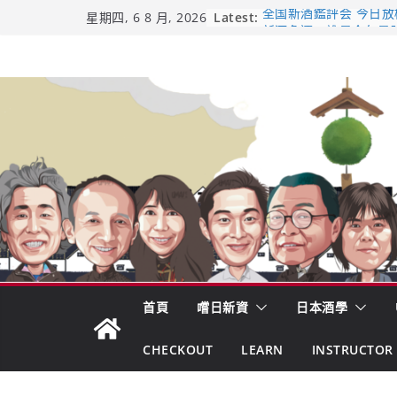
Skip
Latest:
全国新酒鑑評会 今日放榜！
星期四, 6 8 月, 2026
新酒角逐，誰是今年最
to
響 𝟭𝟮 年 復活了!
content
【酒業商戰】130年老
市場！梅乃宿上市背後
龜之井酒造：口說上手 
吟釀的堅持與傳承 ～ 
日本酒類地理標示 (GI)
首頁
嚐日新資
日本酒學
CHECKOUT
LEARN
INSTRUCTOR 