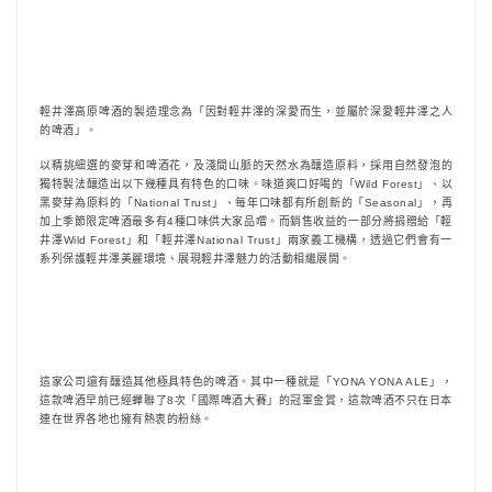
輕井澤高原啤酒的製造理念為「因對輕井澤的深愛而生，並屬於深愛輕井澤之人
的啤酒」。
以精挑細選的麥芽和啤酒花，及淺間山脈的天然水為釀造原料，採用自然發泡的
獨特製法釀造出以下幾種具有特色的口味。味道爽口好喝的「Wild Forest」、以
黑麥芽為原料的「National Trust」、每年口味都有所創新的「Seasonal」，再
加上季節限定啤酒最多有4種口味供大家品嚐。而銷售收益的一部分將捐贈給「輕
井澤Wild Forest」和「輕井澤National Trust」兩家義工機構，透過它們會有一
系列保護輕井澤美麗環境、展現輕井澤魅力的活動相繼展開。
這家公司還有釀造其他極具特色的啤酒。其中一種就是「YONA YONA ALE」，
這款啤酒早前已經蟬聯了8次「國際啤酒大賽」的冠軍金賞，這款啤酒不只在日本
連在世界各地也擁有熱衷的粉絲。