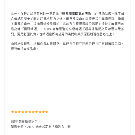
此外，在輕井澤還有另外一家名為
「輕井澤淺間高原啤酒」
的 啤酒品牌。除了融
合傳統和歷史的輕井澤當地魅力之外，產自淺間山的清流更是在釀酒過程中扮演
了重要的角色，這啤酒絲滑柔順的口感以及在精選原料的搭配下造就了啤酒界的
最高峰「精釀啤酒」。100%麥芽釀造的高級啤酒「輕井澤淺間高原啤酒高級系
列」更是名副其實，從啤酒廠即可望見的淺間山美景原樣體現在品名之上。
山體雄偉蒼勁，堪稱你我心靈歸宿，與輕井澤相互呼應的輕井澤原創啤酒品牌，
絕對值得大家品嚐。
__________________________
?睇唔到最新資訊？
咁就要將 #UMAI 專頁設定為「搶先看」喇！