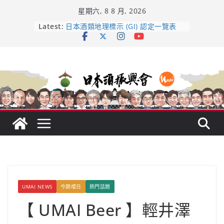
Skip
星期六, 8 8 月, 2026
to
content
龜之井酒造：口說上手 – 山形純米大
Latest:
吟釀的堅持與傳承 ～ くどき上手
日本酒類地理標示 (GI) 認定一覽表
UMAI SAKE MC題庫（2026年版
Lite）
響 𝟭𝟮 年 復活了!
【酒業商戰】130年老酒藏殺入股票
市場！梅乃宿上市背後的密碼
UMAI NEWS
今期嚐日
熱門話題
【 UMAI Beer 】輕井澤