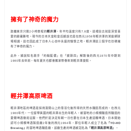
擁有了神奇的魔力
距離東京只需2小時車程的
輕井澤
，年平均溫度只有7.8度。這裡自古就是深受喜
愛的避暑勝地。現今的日本天皇和皇后據說也是在西元1958年輕井澤的某座網球
場相識。這也因此成了日本人心目中永遠的憧憬之地，輕井澤這三個字也彷彿擁
有了神奇的魔力。
此外，據說知名歌手「約翰藍儂」在「披頭四」解散後的西元1970年中期到
1980年去世前，每年夏天也都會攜家帶眷來到輕井澤度假。
輕井澤高原啤酒
輕井澤地區的啤酒是採用淺間山上的雪溶化後所得的天然水釀造而成的。在西元
1980年代，一位留學美國的輕井澤出生的年輕人，被當地的小規模釀造所釀造的
愛爾啤酒徹底征服。他們於是決定有朝一日也要在日本生產這種啤酒。日本開始
認可小規模啤酒製造廠2年後的西元1994年，那位年輕人成立了名為
「YO-HO
Brewing」
的當地啤酒釀造廠，該廠生產的啤酒被冠名為
「輕井澤高原啤酒」
。