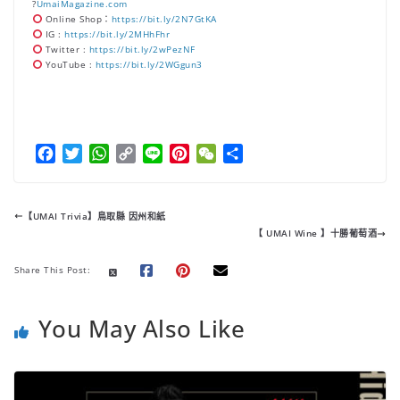
?
UmaiMagazine.com
Online Shop：
https://bit.ly/2N7GtKA
IG :
https://bit.ly/2MHhFhr
Twitter :
https://bit.ly/2wPezNF
YouTube :
https://bit.ly/2WGgun3
F
T
W
C
L
P
W
分
a
w
h
o
i
i
e
享
c
i
a
p
n
n
C
e
t
t
y
e
t
h
【UMAI Trivia】鳥取縣 因州和紙
b
t
s
L
e
a
【 UMAI Wine 】十勝葡萄酒
o
e
A
i
r
t
o
r
p
n
e
Share This Post:
k
p
k
s
t
You May Also Like