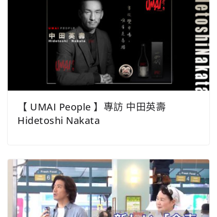
【 UMAI People 】專訪 中田英壽
Hidetoshi Nakata