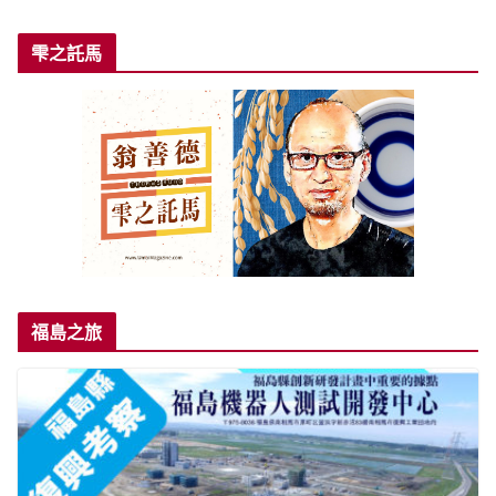
雫之託馬
福島之旅