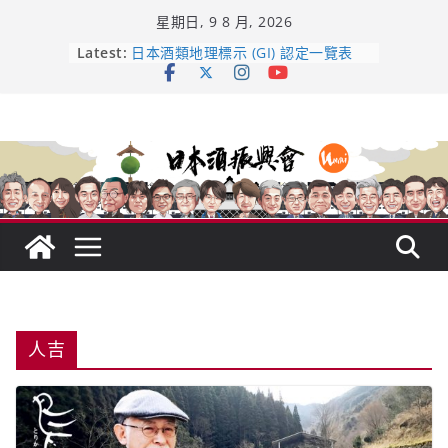
Skip
星期日, 9 8 月, 2026
to
content
龜之井酒造：口說上手 – 山形純米大
Latest:
吟釀的堅持與傳承 ～ くどき上手
日本酒類地理標示 (GI) 認定一覽表
UMAI SAKE MC題庫（2026年版
Lite）
響 𝟭𝟮 年 復活了!
【酒業商戰】130年老酒藏殺入股票
市場！梅乃宿上市背後的密碼
人吉