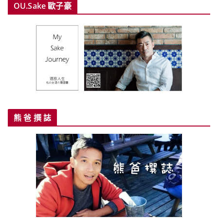
OU.Sake 歐子豪
熊 爸 撰 誌