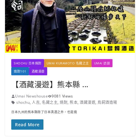
SHOCHU 日本焼酎
UMAI KURAMOTO 名藏之主
UMAI 訪談
燒酎101
酒藏漫遊
【酒藏漫遊】熊本縣 ...
Umai Newshouse
9081 Views
shochu
,
人吉
,
名藏之主
,
焼酎
,
熊本
,
酒藏漫遊
,
鳥飼酒造場
日本九州的熊本縣除了日本清酒之外，也是燒
Read More