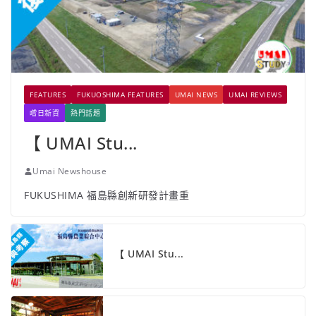
FEATURES
FUKUOSHIMA FEATURES
UMAI NEWS
UMAI REVIEWS
嚐日新資
熱門話題
【 UMAI Stu...
Umai Newshouse
FUKUSHIMA 福島縣創新研發計畫重
【 UMAI Stu...